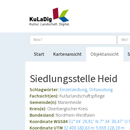
Start
Kartenansicht
Objektansicht
S
Siedlungsstelle Heid
Schlagwörter:
Einzelsiedlung
Ortswüstung
Fachsicht(en):
Kulturlandschaftspflege
Gemeinde(n):
Marienheide
Kreis(e):
Oberbergischer Kreis
Bundesland:
Nordrhein-Westfalen
Koordinate WGS84
51° 04′ 29,91″ N: 7° 34′ 30,47″ O
Koordinate UTM
32.400.180,83 m: 5.659.128,19 m