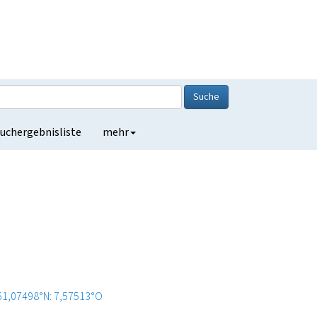
Suche
uchergebnisliste
mehr
51,07498°N: 7,57513°O