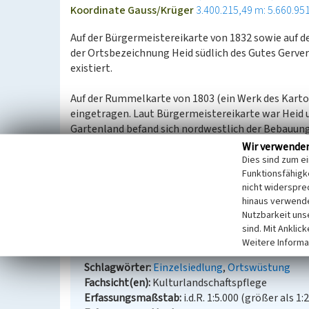
Koordinate Gauss/Krüger
3.400.215,49 m: 5.660.95
Auf der Bürgermeistereikarte von 1832 sowie auf 
der Ortsbezeichnung Heid südlich des Gutes Gerve
existiert.
Auf der Rummelkarte von 1803 (ein Werk des Kartog
eingetragen. Laut Bürgermeistereikarte war Heid 
Gartenland befand sich nordwestlich der Bebauung
Siedlungsstelle nicht mehr eingezeichnet, sonder
Wir verwende
aufgeforstet.
Dies sind zum e
Funktionsfähigke
Demzufolge muss die Aufgabe des Hofes in der zweit
nicht widerspre
hinaus verwende
(LVR-Fachbereich Umwelt, 2008)
Nutzbarkeit uns
sind. Mit Anklic
Weitere Informa
Siedlungsstelle Heid
Schlagwörter
Einzelsiedlung
Ortswüstung
Fachsicht(en)
Kulturlandschaftspflege
Erfassungsmaßstab
i.d.R. 1:5.000 (größer als 1: