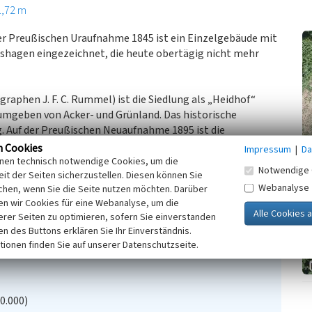
1,72 m
der Preußischen Uraufnahme 1845 ist ein Einzelgebäude mit
rshagen eingezeichnet, die heute obertägig nicht mehr
raphen J. F. C. Rummel) ist die Siedlung als „Heidhof“
umgeben von Acker- und Grünland. Das historische
. Auf der Preußischen Neuaufnahme 1895 ist die
n der gesamte Bereich ist mit Wald bestanden und somit
n Cookies
Impressum
|
Da
inen technisch notwendige Cookies, um die
Notwendige 
it der Seiten sicherzustellen. Diesen können Sie
en Hälfte des 19. Jahrhunderts erfolgt sein.
Webanalyse
chen, wenn Sie die Seite nutzen möchten. Darüber
n wir Cookies für eine Webanalyse, um die
erer Seiten zu optimieren, sofern Sie einverstanden
ken des Buttons erklären Sie Ihr Einverständnis.
tionen finden Sie auf unserer Datenschutzseite.
20.000)