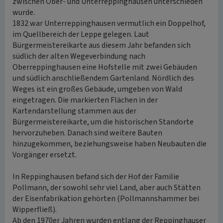
zwischen Ober- und Unterreppinghausen unterschieden
wurde.
1832 war Unterreppinghausen vermutlich ein Doppelhof,
im Quellbereich der Leppe gelegen. Laut
Bürgermeistereikarte aus diesem Jahr befanden sich
südlich der alten Wegeverbindung nach
Oberreppinghausen eine Hofstelle mit zwei Gebäuden
und südlich anschließendem Gartenland. Nördlich des
Weges ist ein großes Gebäude, umgeben von Wald
eingetragen. Die markierten Flächen in der
Kartendarstellung stammen aus der
Bürgermeistereikarte, um die historischen Standorte
hervorzuheben. Danach sind weitere Bauten
hinzugekommen, beziehungsweise haben Neubauten die
Vorgänger ersetzt.
In Reppinghausen befand sich der Hof der Familie
Pollmann, der sowohl sehr viel Land, aber auch Stätten
der Eisenfabrikation gehörten (Pollmannshammer bei
Wipperfließ).
Ab den 1970er Jahren wurden entlang der Reppinghauser