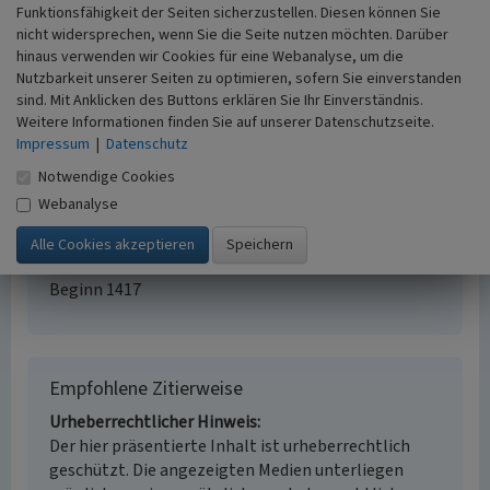
Funktionsfähigkeit der Seiten sicherzustellen. Diesen können Sie
Siedlung Unterreppinghausen
nicht widersprechen, wenn Sie die Seite nutzen möchten. Darüber
Schlagwörter
hinaus verwenden wir Cookies für eine Webanalyse, um die
Doppelsiedlung
Nutzbarkeit unserer Seiten zu optimieren, sofern Sie einverstanden
Fachsicht(en)
sind. Mit Anklicken des Buttons erklären Sie Ihr Einverständnis.
Kulturlandschaftspflege
Weitere Informationen finden Sie auf unserer Datenschutzseite.
Impressum
Erfassungsmaßstab
|
Datenschutz
i.d.R. 1:5.000 (größer als 1:20.000)
Notwendige Cookies
Erfassungsmethode
Webanalyse
Auswertung historischer Karten,
Literaturauswertung
Historischer Zeitraum
Beginn 1417
Empfohlene Zitierweise
Urheberrechtlicher Hinweis
Der hier präsentierte Inhalt ist urheberrechtlich
geschützt. Die angezeigten Medien unterliegen