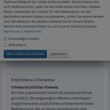
Funktionsfähigkeit der Seiten sicherzustellen. Diesen können Sie
Straße
nicht widersprechen, wenn Sie die Seite nutzen möchten. Darüber
Fachsicht(en)
hinaus verwenden wir Cookies für eine Webanalyse, um die
Kulturlandschaftspflege
Nutzbarkeit unserer Seiten zu optimieren, sofern Sie einverstanden
Erfassungsmaßstab
sind. Mit Anklicken des Buttons erklären Sie Ihr Einverständnis.
i.d.R. 1:5.000 (größer als 1:20.000)
Weitere Informationen finden Sie auf unserer Datenschutzseite.
Erfassungsmethode
Impressum
|
Datenschutz
Auswertung historischer Karten,
Notwendige Cookies
Literaturauswertung, Geländebegehung/-
Webanalyse
kartierung
Historischer Zeitraum
Beginn 1600 bis 1700, Ende nach 1850
Empfohlene Zitierweise
Urheberrechtlicher Hinweis
Der hier präsentierte Inhalt ist urheberrechtlich
geschützt. Die angezeigten Medien unterliegen
möglicherweise zusätzlichen urheberrechtlichen
Bedingungen, die an diesen ausgewiesen sind.