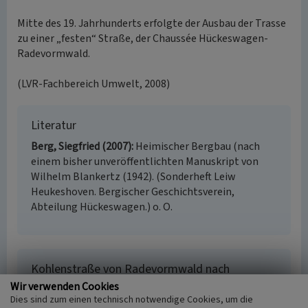
Mitte des 19. Jahrhunderts erfolgte der Ausbau der Trasse
zu einer „festen“ Straße, der Chaussée Hückeswagen-
Radevormwald.
(LVR-Fachbereich Umwelt, 2008)
Literatur
Berg, Siegfried (2007)
Heimischer Bergbau (nach
einem bisher unveröffentlichten Manuskript von
Wilhelm Blankertz (1942). (Sonderheft Leiw
Heukeshoven. Bergischer Geschichtsverein,
Abteilung Hückeswagen.) o. O.
Kohlenstraße von Radevormwald nach
Hückeswagen
Wir verwenden Cookies
Dies sind zum einen technisch notwendige Cookies, um die
Schlagwörter