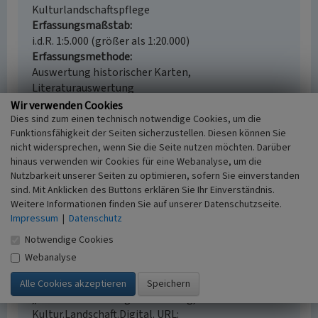
Kulturlandschaftspflege
Erfassungsmaßstab
i.d.R. 1:5.000 (größer als 1:20.000)
Erfassungsmethode
Auswertung historischer Karten,
Literaturauswertung
Historischer Zeitraum
Wir verwenden Cookies
Beginn 1374
Dies sind zum einen technisch notwendige Cookies, um die
Funktionsfähigkeit der Seiten sicherzustellen. Diesen können Sie
nicht widersprechen, wenn Sie die Seite nutzen möchten. Darüber
hinaus verwenden wir Cookies für eine Webanalyse, um die
Nutzbarkeit unserer Seiten zu optimieren, sofern Sie einverstanden
Empfohlene Zitierweise
sind. Mit Anklicken des Buttons erklären Sie Ihr Einverständnis.
Weitere Informationen finden Sie auf unserer Datenschutzseite.
Urheberrechtlicher Hinweis
Impressum
|
Datenschutz
Der hier präsentierte Inhalt ist urheberrechtlich
geschützt. Die angezeigten Medien unterliegen
Notwendige Cookies
möglicherweise zusätzlichen urheberrechtlichen
Webanalyse
Bedingungen, die an diesen ausgewiesen sind.
Empfohlene Zitierweise
„Einzelhof Arnsberg”. In: KuLaDig,
Kultur.Landschaft.Digital. URL: