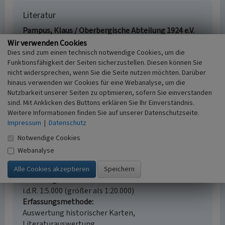
Literatur
Pampus, Klaus / Oberbergische Abteilung 1924 e.V.
des Bergischen Geschichtsvereins (Hrsg.)
Wir verwenden Cookies
(1998)
Urkundliche Erstnennungen oberbergischer
Dies sind zum einen technisch notwendige Cookies, um die
Funktionsfähigkeit der Seiten sicherzustellen. Diesen können Sie
Orte. (Beiträge zur Oberbergischen Geschichte,
nicht widersprechen, wenn Sie die Seite nutzen möchten. Darüber
Sonderband.) Gummersbach.
hinaus verwenden wir Cookies für eine Webanalyse, um die
Nutzbarkeit unserer Seiten zu optimieren, sofern Sie einverstanden
sind. Mit Anklicken des Buttons erklären Sie Ihr Einverständnis.
Weitere Informationen finden Sie auf unserer Datenschutzseite.
Erlen (bei Kreuzberg)
Impressum
|
Datenschutz
Schlagwörter
Notwendige Cookies
Weiler
Webanalyse
Fachsicht(en)
Kulturlandschaftspflege
Erfassungsmaßstab
i.d.R. 1:5.000 (größer als 1:20.000)
Erfassungsmethode
Auswertung historischer Karten,
Literaturauswertung