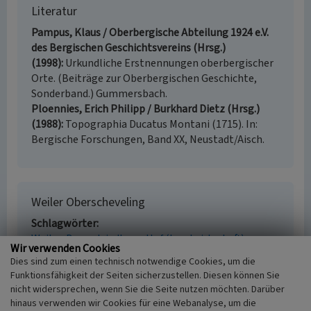
Literatur
Pampus, Klaus / Oberbergische Abteilung 1924 e.V.
des Bergischen Geschichtsvereins (Hrsg.)
(1998)
Urkundliche Erstnennungen oberbergischer
Orte. (Beiträge zur Oberbergischen Geschichte,
Sonderband.) Gummersbach.
Ploennies, Erich Philipp / Burkhard Dietz (Hrsg.)
(1988)
Topographia Ducatus Montani (1715). In:
Bergische Forschungen, Band XX, Neustadt/Aisch.
Weiler Oberscheveling
Schlagwörter
Weiler
Doppelsiedlung
Hof (Landwirtschaft)
Wir verwenden Cookies
Ort
Dies sind zum einen technisch notwendige Cookies, um die
51688 Wipperfürth
Funktionsfähigkeit der Seiten sicherzustellen. Diesen können Sie
Fachsicht(en)
nicht widersprechen, wenn Sie die Seite nutzen möchten. Darüber
Kulturlandschaftspflege
hinaus verwenden wir Cookies für eine Webanalyse, um die