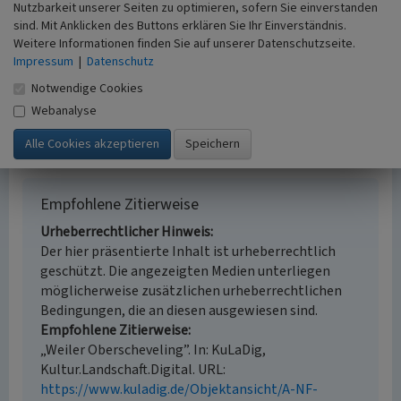
Erfassungsmaßstab
Nutzbarkeit unserer Seiten zu optimieren, sofern Sie einverstanden
i.d.R. 1:5.000 (größer als 1:20.000)
sind. Mit Anklicken des Buttons erklären Sie Ihr Einverständnis.
Weitere Informationen finden Sie auf unserer Datenschutzseite.
Erfassungsmethode
Impressum
|
Datenschutz
Auswertung historischer Karten,
Literaturauswertung
Notwendige Cookies
Historischer Zeitraum
Webanalyse
Beginn 1263
Empfohlene Zitierweise
Urheberrechtlicher Hinweis
Der hier präsentierte Inhalt ist urheberrechtlich
geschützt. Die angezeigten Medien unterliegen
möglicherweise zusätzlichen urheberrechtlichen
Bedingungen, die an diesen ausgewiesen sind.
Empfohlene Zitierweise
„Weiler Oberscheveling”. In: KuLaDig,
Kultur.Landschaft.Digital. URL:
https://www.kuladig.de/Objektansicht/A-NF-