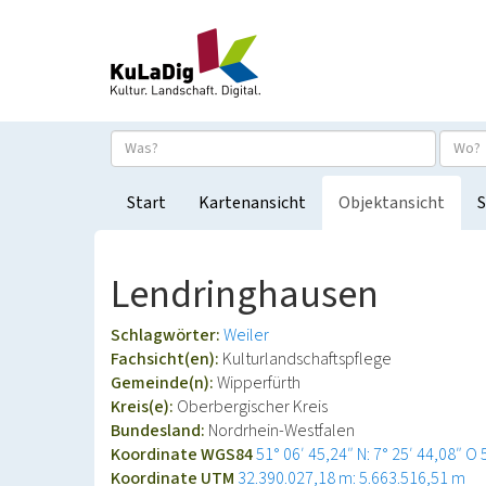
Start
Kartenansicht
Objektansicht
S
Lendringhausen
Schlagwörter:
Weiler
Fachsicht(en):
Kulturlandschaftspflege
Gemeinde(n):
Wipperfürth
Kreis(e):
Oberbergischer Kreis
Bundesland:
Nordrhein-Westfalen
Koordinate WGS84
51° 06′ 45,24″ N: 7° 25′ 44,08″ O
Koordinate UTM
32.390.027,18 m: 5.663.516,51 m