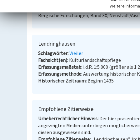
Sonderband.) Gummersbach.
Weitere Informa
Ploennies, Erich Philipp / Burkhard Dietz (Hrsg.
Bergische Forschungen, Band XX, Neustadt/Aisc
Lendringhausen
Schlagwörter
Weiler
Fachsicht(en)
Kulturlandschaftspflege
Erfassungsmaßstab
i.d.R. 1:5.000 (größer als 1:
Erfassungsmethode
Auswertung historischer K
Historischer Zeitraum
Beginn 1435
Empfohlene Zitierweise
Urheberrechtlicher Hinweis
Der hier präsentier
angezeigten Medien unterliegen möglicherweis
diesen ausgewiesen sind.
Empfohlene Zitierweise
„Lendringhausen”. In: 