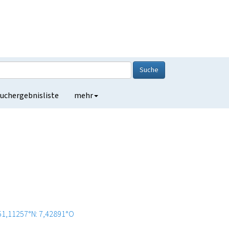
Suche
uchergebnisliste
mehr
51,11257°N: 7,42891°O