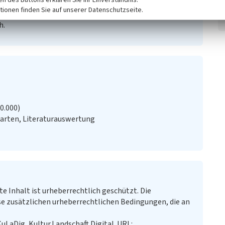
tionen finden Sie auf unserer Datenschutzseite.
) (1988)
Topographia Ducatus Montani (1715). In:
h.
20.000)
arten, Literaturauswertung
te Inhalt ist urheberrechtlich geschützt. Die
e zusätzlichen urheberrechtlichen Bedingungen, die an
KuLaDig, Kultur.Landschaft.Digital. URL: