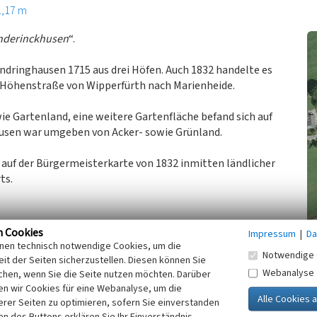
1,17 m
nderinckhusen
“.
dringhausen 1715 aus drei Höfen. Auch 1832 handelte es
en Höhenstraße von Wipperfürth nach Marienheide.
ie Gartenland, eine weitere Gartenfläche befand sich auf
usen war umgeben von Acker- sowie Grünland.
 auf der Bürgermeisterkarte von 1832 inmitten ländlicher
ts.
n Cookies
Impressum
|
Da
inen technisch notwendige Cookies, um die
Notwendige 
it der Seiten sicherzustellen. Diesen können Sie
Webanalyse
chen, wenn Sie die Seite nutzen möchten. Darüber
n wir Cookies für eine Webanalyse, um die
.V. des Bergischen Geschichtsvereins (Hrsg.)
erer Seiten zu optimieren, sofern Sie einverstanden
er Orte. (Beiträge zur Oberbergischen Geschichte,
ken des Buttons erklären Sie Ihr Einverständnis.