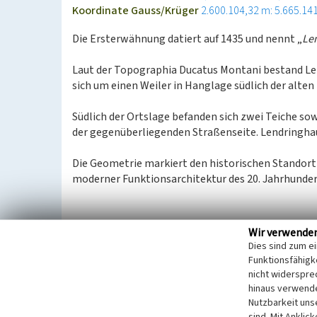
Koordinate Gauss/Krüger
2.600.104,32 m: 5.665.14
Die Ersterwähnung datiert auf 1435 und nennt „
Le
Laut der Topographia Ducatus Montani bestand Len
sich um einen Weiler in Hanglage südlich der alt
Südlich der Ortslage befanden sich zwei Teiche sow
der gegenüberliegenden Straßenseite. Lendringha
Die Geometrie markiert den historischen Standort
moderner Funktionsarchitektur des 20. Jahrhunder
(LVR-Fachbereich Umwelt, 2008)
Wir verwende
Dies sind zum e
Funktionsfähigke
Literatur
nicht widerspre
hinaus verwende
Pampus, Klaus / Oberbergische Abteilung 1924 e
Nutzbarkeit uns
(1998)
Urkundliche Erstnennungen oberbergisch
sind. Mit Anklic