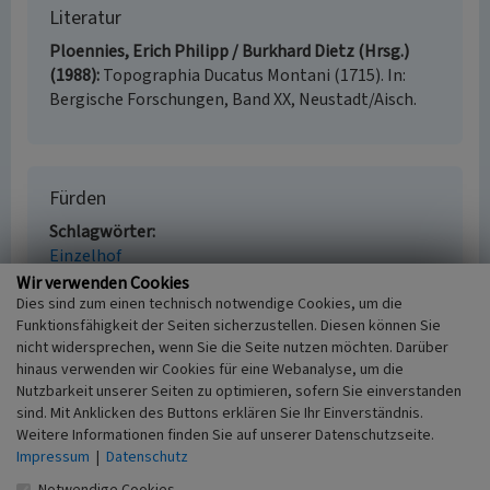
Literatur
Ploennies, Erich Philipp / Burkhard Dietz (Hrsg.)
(1988)
Topographia Ducatus Montani (1715). In:
Bergische Forschungen, Band XX, Neustadt/Aisch.
Fürden
Schlagwörter
Einzelhof
Fachsicht(en)
Wir verwenden Cookies
Kulturlandschaftspflege
Dies sind zum einen technisch notwendige Cookies, um die
Funktionsfähigkeit der Seiten sicherzustellen. Diesen können Sie
Erfassungsmaßstab
nicht widersprechen, wenn Sie die Seite nutzen möchten. Darüber
i.d.R. 1:5.000 (größer als 1:20.000)
hinaus verwenden wir Cookies für eine Webanalyse, um die
Erfassungsmethode
Nutzbarkeit unserer Seiten zu optimieren, sofern Sie einverstanden
Auswertung historischer Karten
sind. Mit Anklicken des Buttons erklären Sie Ihr Einverständnis.
Historischer Zeitraum
Weitere Informationen finden Sie auf unserer Datenschutzseite.
Beginn vor 1715
Impressum
|
Datenschutz
Notwendige Cookies