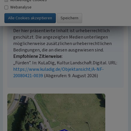
Webanalyse
Empfohlene Zitierweise
Urheberrechtlicher Hinweis
Der hier präsentierte Inhalt ist urheberrechtlich
geschützt. Die angezeigten Medien unterliegen
möglicherweise zusätzlichen urheberrechtlichen
Bedingungen, die an diesen ausgewiesen sind.
Empfohlene Zitierweise
„Fürden”. In: KuLaDig, Kultur.Landschaft.Digital. URL:
https://www.kuladig.de/Objektansicht/A-NF-
20080421-0039
(Abgerufen: 9. August 2026)