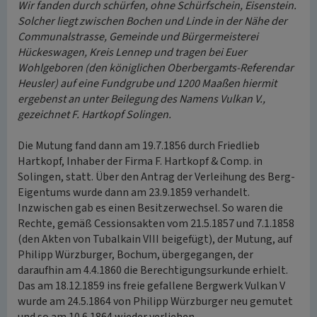
Wir fanden durch schürfen, ohne Schürfschein, Eisenstein.
Solcher liegt zwischen Bochen und Linde in der Nähe der
Communalstrasse, Gemeinde und Bürgermeisterei
Hückeswagen, Kreis Lennep und tragen bei Euer
Wohlgeboren (den königlichen Oberbergamts-Referendar
Heusler) auf eine Fundgrube und 1200 Maaßen hiermit
ergebenst an unter Beilegung des Namens Vulkan V.,
gezeichnet F. Hartkopf Solingen.
Die Mutung fand dann am 19.7.1856 durch Friedlieb
Hartkopf, Inhaber der Firma F. Hartkopf & Comp. in
Solingen, statt. Über den Antrag der Verleihung des Berg-
Eigentums wurde dann am 23.9.1859 verhandelt.
Inzwischen gab es einen Besitzerwechsel. So waren die
Rechte, gemäß Cessionsakten vom 21.5.1857 und 7.1.1858
(den Akten von Tubalkain VIII beigefügt), der Mutung, auf
Philipp Würzburger, Bochum, übergegangen, der
daraufhin am 4.4.1860 die Berechtigungsurkunde erhielt.
Das am 18.12.1859 ins freie gefallene Bergwerk Vulkan V
wurde am 24.5.1864 von Philipp Würzburger neu gemutet