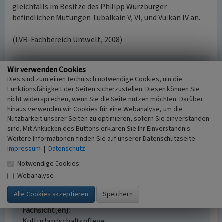
gleichfalls im Besitze des Philipp Würzburger
befindlichen Mutungen Tubalkain V, VI, und Vulkan IV an.
(LVR-Fachbereich Umwelt, 2008)
Literatur
Wir verwenden Cookies
Dies sind zum einen technisch notwendige Cookies, um die
Berg, Siegfried (2007)
Heimischer Bergbau (nach
Funktionsfähigkeit der Seiten sicherzustellen. Diesen können Sie
einem bisher unveröffentlichten Manuskript von
nicht widersprechen, wenn Sie die Seite nutzen möchten. Darüber
Wilhelm Blankertz (1942). (Sonderheft Leiw
hinaus verwenden wir Cookies für eine Webanalyse, um die
Heukeshoven. Bergischer Geschichtsverein,
Nutzbarkeit unserer Seiten zu optimieren, sofern Sie einverstanden
Abteilung Hückeswagen.) o. O.
sind. Mit Anklicken des Buttons erklären Sie Ihr Einverständnis.
Weitere Informationen finden Sie auf unserer Datenschutzseite.
Impressum
|
Datenschutz
Notwendige Cookies
Grubenfeld Vulkan V
Webanalyse
Schlagwörter
Grubenfeld
Fachsicht(en)
Kulturlandschaftspflege