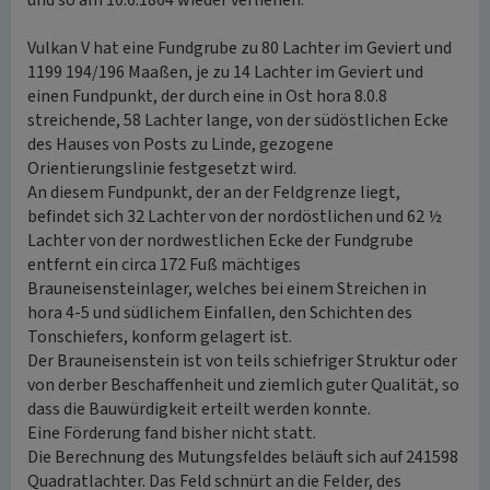
und so am 10.6.1864 wieder verliehen.
Vulkan V hat eine Fundgrube zu 80 Lachter im Geviert und
1199 194/196 Maaßen, je zu 14 Lachter im Geviert und
einen Fundpunkt, der durch eine in Ost hora 8.0.8
streichende, 58 Lachter lange, von der südöstlichen Ecke
des Hauses von Posts zu Linde, gezogene
Orientierungslinie festgesetzt wird.
An diesem Fundpunkt, der an der Feldgrenze liegt,
befindet sich 32 Lachter von der nordöstlichen und 62 ½
Lachter von der nordwestlichen Ecke der Fundgrube
entfernt ein circa 172 Fuß mächtiges
Brauneisensteinlager, welches bei einem Streichen in
hora 4-5 und südlichem Einfallen, den Schichten des
Tonschiefers, konform gelagert ist.
Der Brauneisenstein ist von teils schiefriger Struktur oder
von derber Beschaffenheit und ziemlich guter Qualität, so
dass die Bauwürdigkeit erteilt werden konnte.
Eine Förderung fand bisher nicht statt.
Die Berechnung des Mutungsfeldes beläuft sich auf 241598
Quadratlachter. Das Feld schnürt an die Felder, des