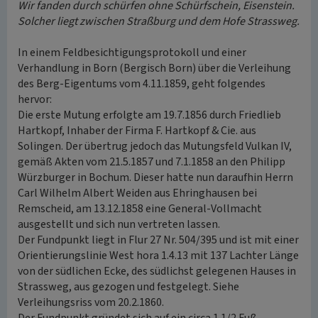
Wir fanden durch schürfen ohne Schürfschein, Eisenstein.
Solcher liegt zwischen Straßburg und dem Hofe Strassweg.
In einem Feldbesichtigungsprotokoll und einer
Verhandlung in Born (Bergisch Born) über die Verleihung
des Berg-Eigentums vom 4.11.1859, geht folgendes
hervor:
Die erste Mutung erfolgte am 19.7.1856 durch Friedlieb
Hartkopf, Inhaber der Firma F. Hartkopf & Cie. aus
Solingen. Der übertrug jedoch das Mutungsfeld Vulkan IV,
gemäß Akten vom 21.5.1857 und 7.1.1858 an den Philipp
Würzburger in Bochum. Dieser hatte nun daraufhin Herrn
Carl Wilhelm Albert Weiden aus Ehringhausen bei
Remscheid, am 13.12.1858 eine General-Vollmacht
ausgestellt und sich nun vertreten lassen.
Der Fundpunkt liegt in Flur 27 Nr. 504/395 und ist mit einer
Orientierungslinie West hora 1.4.13 mit 137 Lachter Länge
von der südlichen Ecke, des südlichst gelegenen Hauses in
Strassweg, aus gezogen und festgelegt. Siehe
Verleihungsriss vom 20.2.1860.