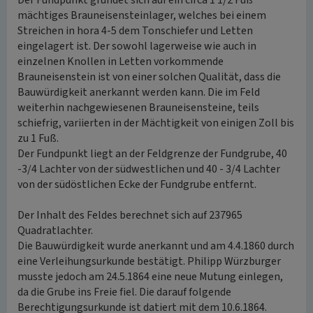
Der Fundpunkt gründet sich auf ein circa 1 1/2 Fuß
mächtiges Brauneisensteinlager, welches bei einem
Streichen in hora 4-5 dem Tonschiefer und Letten
eingelagert ist. Der sowohl lagerweise wie auch in
einzelnen Knollen in Letten vorkommende
Brauneisenstein ist von einer solchen Qualität, dass die
Bauwürdigkeit anerkannt werden kann. Die im Feld
weiterhin nachgewiesenen Brauneisensteine, teils
schiefrig, variierten in der Mächtigkeit von einigen Zoll bis
zu 1 Fuß.
Der Fundpunkt liegt an der Feldgrenze der Fundgrube, 40
-3/4 Lachter von der südwestlichen und 40 - 3/4 Lachter
von der südöstlichen Ecke der Fundgrube entfernt.
Der Inhalt des Feldes berechnet sich auf 237965
Quadratlachter.
Die Bauwürdigkeit wurde anerkannt und am 4.4.1860 durch
eine Verleihungsurkunde bestätigt. Philipp Würzburger
musste jedoch am 24.5.1864 eine neue Mutung einlegen,
da die Grube ins Freie fiel. Die darauf folgende
Berechtigungsurkunde ist datiert mit dem 10.6.1864.