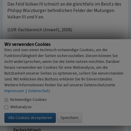
Das Feld Vulkan IV schnürt an die gleichfalls im Besitz des
Philipp Würzburger befindlichen Felder der Mutungen
Vulkan III und V an.
(LVR-Fachbereich Umwelt, 2008)
Wir verwenden Cookies
Literatur
Dies sind zum einen technisch notwendige Cookies, um die
Funktionsfähigkeit der Seiten sicherzustellen. Diesen können Sie
Berg, Siegfried (2007)
Heimischer Bergbau (nach
nicht widersprechen, wenn Sie die Seite nutzen möchten. Darüber
einem bisher unveröffentlichten Manuskript von
hinaus verwenden wir Cookies für eine Webanalyse, um die
Wilhelm Blankertz (1942). (Sonderheft Leiw
Nutzbarkeit unserer Seiten zu optimieren, sofern Sie einverstanden
Heukeshoven. Bergischer Geschichtsverein,
sind. Mit Anklicken des Buttons erklären Sie Ihr Einverständnis.
Abteilung Hückeswagen.) o. O.
Weitere Informationen finden Sie auf unserer Datenschutzseite.
Impressum
|
Datenschutz
Notwendige Cookies
Webanalyse
Grubenfeld Vulkan IV
Schlagwörter
Grubenfeld
Fachsicht(en)