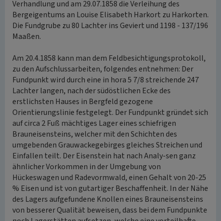
Verhandlung und am 29.07.1858 die Verleihung des
Bergeigentums an Louise Elisabeth Harkort zu Harkorten.
Die Fundgrube zu 80 Lachter ins Geviert und 1198 - 137/196
Maaßen.
Am 20.4.1858 kann man dem Feldbesichtigungsprotokoll,
zu den Aufschlussarbeiten, folgendes entnehmen: Der
Fundpunkt wird durch eine in hora 5 7/8 streichende 247
Lachter langen, nach der südöstlichen Ecke des
erstlichsten Hauses in Bergfeld gezogene
Orientierungslinie festgelegt. Der Fundpunkt gründet sich
auf circa 2 Fuß mächtiges Lager eines schiefrigen
Brauneisensteins, welcher mit den Schichten des
umgebenden Grauwackegebirges gleiches Streichen und
Einfallen teilt. Der Eisenstein hat nach Analy-sen ganz
ähnlicher Vorkommen in der Umgebung von
Hückeswagen und Radevormwald, einen Gehalt von 20-25
% Eisen und ist von gutartiger Beschaffenheit. In der Nähe
des Lagers aufgefundene Knollen eines Brauneisensteins
von besserer Qualität beweisen, dass bei dem Fundpunkte