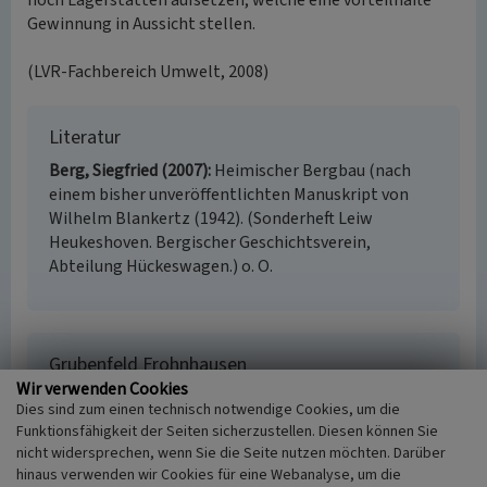
noch Lagerstätten aufsetzen, welche eine vorteilhafte
Gewinnung in Aussicht stellen.
(LVR-Fachbereich Umwelt, 2008)
Literatur
Berg, Siegfried (2007)
Heimischer Bergbau (nach
einem bisher unveröffentlichten Manuskript von
Wilhelm Blankertz (1942). (Sonderheft Leiw
Heukeshoven. Bergischer Geschichtsverein,
Abteilung Hückeswagen.) o. O.
Grubenfeld Frohnhausen
Wir verwenden Cookies
Schlagwörter
Dies sind zum einen technisch notwendige Cookies, um die
Grubenfeld
Funktionsfähigkeit der Seiten sicherzustellen. Diesen können Sie
Fachsicht(en)
nicht widersprechen, wenn Sie die Seite nutzen möchten. Darüber
Kulturlandschaftspflege
hinaus verwenden wir Cookies für eine Webanalyse, um die