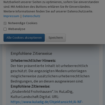
Erfassungsmaßstab
Nutzbarkeit unserer Seiten zu optimieren, sofern Sie einverstanden
i.d.R. 1:5.000 (größer als 1:20.000)
sind. Mit Anklicken des Buttons erklären Sie Ihr Einverständnis.
Weitere Informationen finden Sie auf unserer Datenschutzseite.
Erfassungsmethode
Impressum
|
Datenschutz
Auswertung historischer Karten,
Literaturauswertung
Notwendige Cookies
Historischer Zeitraum
Webanalyse
Beginn 1857
Empfohlene Zitierweise
Urheberrechtlicher Hinweis
Der hier präsentierte Inhalt ist urheberrechtlich
geschützt. Die angezeigten Medien unterliegen
möglicherweise zusätzlichen urheberrechtlichen
Bedingungen, die an diesen ausgewiesen sind.
Empfohlene Zitierweise
„Grubenfeld Frohnhausen”. In: KuLaDig,
Kultur.Landschaft.Digital. URL:
https://www.kuladig.de/Objektansicht/A-NF-