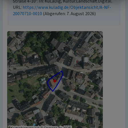
Straße 4-10”. In: KuLaDig, Kultur.Landschaft.Digital.
URL:
https://www.kuladig.de/Objektansicht/A-NF-
20070710-0010
(Abgerufen: 7. August 2026)