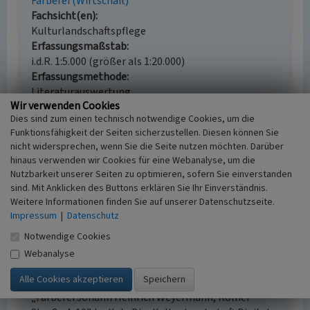
Färberei (Wirtschaft)
Fachsicht(en)
Kulturlandschaftspflege
Erfassungsmaßstab
i.d.R. 1:5.000 (größer als 1:20.000)
Erfassungsmethode
Literaturauswertung
Wir verwenden Cookies
Historischer Zeitraum
Dies sind zum einen technisch notwendige Cookies, um die
Beginn vor 1800
Funktionsfähigkeit der Seiten sicherzustellen. Diesen können Sie
nicht widersprechen, wenn Sie die Seite nutzen möchten. Darüber
hinaus verwenden wir Cookies für eine Webanalyse, um die
Nutzbarkeit unserer Seiten zu optimieren, sofern Sie einverstanden
Empfohlene Zitierweise
sind. Mit Anklicken des Buttons erklären Sie Ihr Einverständnis.
Weitere Informationen finden Sie auf unserer Datenschutzseite.
Urheberrechtlicher Hinweis
Impressum
|
Datenschutz
Der hier präsentierte Inhalt ist urheberrechtlich
geschützt. Die angezeigten Medien unterliegen
Notwendige Cookies
möglicherweise zusätzlichen urheberrechtlichen
Webanalyse
Bedingungen, die an diesen ausgewiesen sind.
Empfohlene Zitierweise
„Färberei Johann Heinrich Weyermann, Kölner