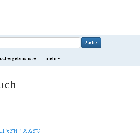
Suche
uchergebnisliste
mehr
ruch
1,1763°N: 7,39928°O