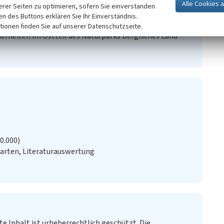
erer Seiten zu optimieren, sofern Sie einverstanden
ken des Buttons erklären Sie Ihr Einverständnis.
tionen finden Sie auf unserer Datenschutzseite.
erheiten im Ostteil des Naturparks Bergisches Land
20.000)
arten, Literaturauswertung
te Inhalt ist urheberrechtlich geschützt. Die