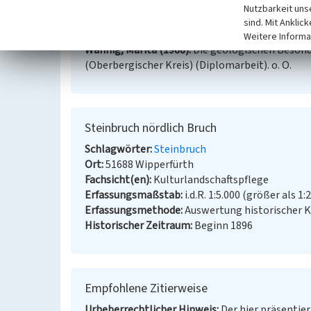
Nutzbarkeit uns
sind. Mit Anklic
Literatur
Weitere Informa
Wahnig, Marita (1988)
Die geologischen Besond
(Oberbergischer Kreis) (Diplomarbeit). o. O.
Steinbruch nördlich Bruch
Schlagwörter
Steinbruch
Ort
51688 Wipperfürth
Fachsicht(en)
Kulturlandschaftspflege
Erfassungsmaßstab
i.d.R. 1:5.000 (größer als 1:
Erfassungsmethode
Auswertung historischer K
Historischer Zeitraum
Beginn 1896
Empfohlene Zitierweise
Urheberrechtlicher Hinweis
Der hier präsentier