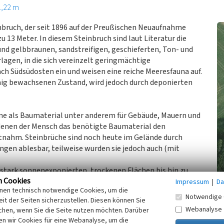
1,22 m
inbruch, der seit 1896 auf der Preußischen Neuaufnahme
 13 Meter. In diesem Steinbruch sind laut Literatur die
nd gelbbraunen, sandstreifigen, geschieferten, Ton- und
lagen, in die sich vereinzelt geringmächtige
ach Südsüdosten ein und weisen eine reiche Meeresfauna auf.
nig bewachsenen Zustand, wird jedoch durch deponierten
ne als Baumaterial unter anderem für Gebäude, Mauern und
 denen der Mensch das benötigte Baumaterial den
tnahm. Steinbrüche sind noch heute im Gelände durch
ngen ablesbar, teilweise wurden sie jedoch auch (mit
n stark sonnenexponierten, trockenen Flächen bis hin zu
n Cookies
ind sie als wertvolle Biotope für verschiedene, auch
Impressum
|
Da
inen technisch notwendige Cookies, um die
.
Notwendige 
it der Seiten sicherzustellen. Diesen können Sie
Webanalyse
chen, wenn Sie die Seite nutzen möchten. Darüber
n wir Cookies für eine Webanalyse, um die