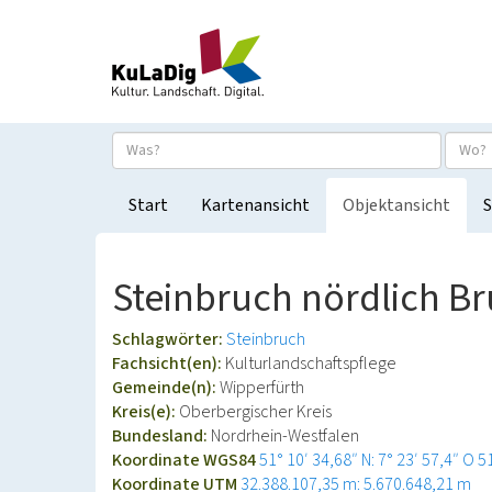
Start
Kartenansicht
Objektansicht
S
Steinbruch nördlich B
Schlagwörter:
Steinbruch
Fachsicht(en):
Kulturlandschaftspflege
Gemeinde(n):
Wipperfürth
Kreis(e):
Oberbergischer Kreis
Bundesland:
Nordrhein-Westfalen
Koordinate WGS84
51° 10′ 34,68″ N: 7° 23′ 57,4″ O
5
Koordinate UTM
32.388.107,35 m: 5.670.648,21 m