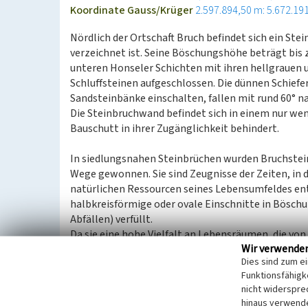
Koordinate Gauss/Krüger
2.597.894,50 m: 5.672.19
Nördlich der Ortschaft Bruch befindet sich ein Ste
verzeichnet ist. Seine Böschungshöhe beträgt bis zu
unteren Honseler Schichten mit ihren hellgrauen u
Schluffsteinen aufgeschlossen. Die dünnen Schiefer
Sandsteinbänke einschalten, fallen mit rund 60° n
Die Steinbruchwand befindet sich in einem nur we
Bauschutt in ihrer Zugänglichkeit behindert.
In siedlungsnahen Steinbrüchen wurden Bruchstei
Wege gewonnen. Sie sind Zeugnisse der Zeiten, in
natürlichen Ressourcen seines Lebensumfeldes en
halbkreisförmige oder ovale Einschnitte in Böschu
Abfällen) verfüllt.
Da sie eine hohe Vielfalt an Lebensräumen, die vo
Wir verwende
Feuchtbereichen und Tümpeln reichen, aufweisen, s
Dies sind zum e
gefährdete Pflanzen- und Tierarten zu bezeichnen
Funktionsfähigke
nicht widerspre
(LVR-Fachbereich Umwelt, 2008)
hinaus verwende