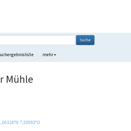
Suche
uchergebnisliste
mehr
er Mühle
1,06328°N: 7,50093°O