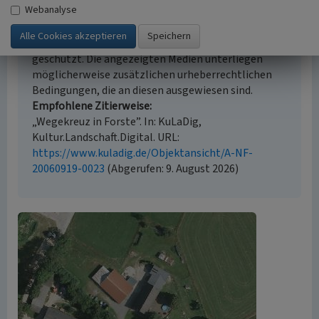
Empfohlene Zitierweise
Webanalyse
Urheberrechtlicher Hinweis
Der hier präsentierte Inhalt ist urheberrechtlich
geschützt. Die angezeigten Medien unterliegen
möglicherweise zusätzlichen urheberrechtlichen
Bedingungen, die an diesen ausgewiesen sind.
Empfohlene Zitierweise
„Wegekreuz in Forste”. In: KuLaDig,
Kultur.Landschaft.Digital. URL:
https://www.kuladig.de/Objektansicht/A-NF-
20060919-0023
(Abgerufen: 9. August 2026)