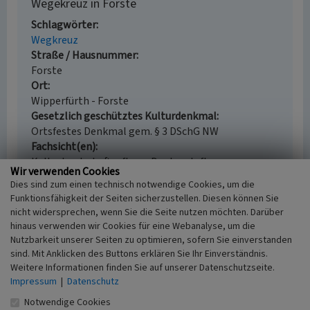
Wegekreuz in Forste
Schlagwörter
Wegkreuz
Straße / Hausnummer
Forste
Ort
Wipperfürth - Forste
Gesetzlich geschütztes Kulturdenkmal
Ortsfestes Denkmal gem. § 3 DSchG NW
Fachsicht(en)
Kulturlandschaftspflege, Denkmalpflege
Wir verwenden Cookies
Erfassungsmaßstab
Dies sind zum einen technisch notwendige Cookies, um die
i.d.R. 1:5.000 (größer als 1:20.000)
Funktionsfähigkeit der Seiten sicherzustellen. Diesen können Sie
Erfassungsmethode
nicht widersprechen, wenn Sie die Seite nutzen möchten. Darüber
Literaturauswertung, Archivauswertung
hinaus verwenden wir Cookies für eine Webanalyse, um die
Historischer Zeitraum
Nutzbarkeit unserer Seiten zu optimieren, sofern Sie einverstanden
Beginn 1700 bis 1800
sind. Mit Anklicken des Buttons erklären Sie Ihr Einverständnis.
Weitere Informationen finden Sie auf unserer Datenschutzseite.
Impressum
|
Datenschutz
Notwendige Cookies