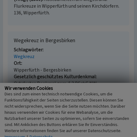
Flurkreuze in Wipperfürth und seinen Kirchdörfern.
136, Wipperfürth.
Wegekreuz in Bergesbirken
Schlagwörter
Wegkreuz
Ort
Wipperfürth - Bergesbirken
Gesetzlich geschütztes Kulturdenkmal
Ortsfestes Denkmal gem. § 3 DSchG NW
Wir verwenden Cookies
Fachsicht(en)
Dies sind zum einen technisch notwendige Cookies, um die
Kulturlandschaftspflege, Denkmalpflege
Funktionsfähigkeit der Seiten sicherzustellen. Diesen können Sie
Erfassungsmaßstab
nicht widersprechen, wenn Sie die Seite nutzen möchten. Darüber
i.d.R. 1:5.000 (größer als 1:20.000)
hinaus verwenden wir Cookies für eine Webanalyse, um die
Erfassungsmethode
Nutzbarkeit unserer Seiten zu optimieren, sofern Sie einverstanden
Literaturauswertung, Archivauswertung
sind. Mit Anklicken des Buttons erklären Sie Ihr Einverständnis.
Historischer Zeitraum
Weitere Informationen finden Sie auf unserer Datenschutzseite.