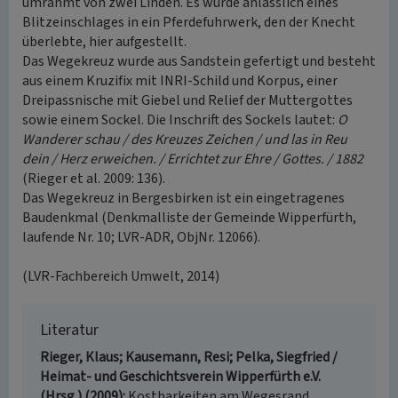
umrahmt von zwei Linden. Es wurde anlässlich eines
Blitzeinschlages in ein Pferdefuhrwerk, den der Knecht
überlebte, hier aufgestellt.
Das Wegekreuz wurde aus Sandstein gefertigt und besteht
aus einem Kruzifix mit INRI-Schild und Korpus, einer
Dreipassnische mit Giebel und Relief der Muttergottes
sowie einem Sockel. Die Inschrift des Sockels lautet:
O
Wanderer schau / des Kreuzes Zeichen / und las in Reu
dein / Herz erweichen. / Errichtet zur Ehre / Gottes. / 1882
(Rieger et al. 2009: 136).
Das Wegekreuz in Bergesbirken ist ein eingetragenes
Baudenkmal (Denkmalliste der Gemeinde Wipperfürth,
laufende Nr. 10; LVR-ADR, ObjNr. 12066).
(LVR-Fachbereich Umwelt, 2014)
Literatur
Rieger, Klaus; Kausemann, Resi; Pelka, Siegfried /
Heimat- und Geschichtsverein Wipperfürth e.V.
(Hrsg.) (2009)
Kostbarkeiten am Wegesrand.