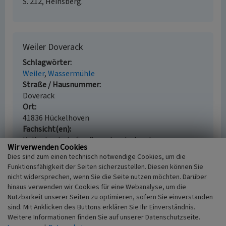
S. 212, Heinsberg.
Weiler Doverack
Schlagwörter
Weiler
Wassermühle
Straße / Hausnummer
Doverack
Ort
41836 Hückelhoven
Fachsicht(en)
Kulturlandschaftspflege, Landeskunde
Wir verwenden Cookies
Erfassungsmaßstab
Dies sind zum einen technisch notwendige Cookies, um die
i.d.R. 1:5.000 (größer als 1:20.000)
Funktionsfähigkeit der Seiten sicherzustellen. Diesen können Sie
Erfassungsmethode
nicht widersprechen, wenn Sie die Seite nutzen möchten. Darüber
Auswertung historischer Karten,
hinaus verwenden wir Cookies für eine Webanalyse, um die
Literaturauswertung, Geländebegehung/-
Nutzbarkeit unserer Seiten zu optimieren, sofern Sie einverstanden
kartierung
sind. Mit Anklicken des Buttons erklären Sie Ihr Einverständnis.
Weitere Informationen finden Sie auf unserer Datenschutzseite.
Historischer Zeitraum