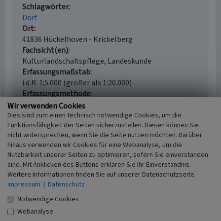
Schlagwörter
Dorf
Ort
41836 Hückelhoven - Krickelberg
Fachsicht(en)
Kulturlandschaftspflege, Landeskunde
Erfassungsmaßstab
i.d.R. 1:5.000 (größer als 1:20.000)
Erfassungsmethode
Auswertung historischer Karten,
Wir verwenden Cookies
Literaturauswertung, Geländebegehung/-
Dies sind zum einen technisch notwendige Cookies, um die
Funktionsfähigkeit der Seiten sicherzustellen. Diesen können Sie
kartierung
nicht widersprechen, wenn Sie die Seite nutzen möchten. Darüber
Historischer Zeitraum
hinaus verwenden wir Cookies für eine Webanalyse, um die
Beginn 1301 bis 1400
Nutzbarkeit unserer Seiten zu optimieren, sofern Sie einverstanden
sind. Mit Anklicken des Buttons erklären Sie Ihr Einverständnis.
Weitere Informationen finden Sie auf unserer Datenschutzseite.
Impressum
|
Datenschutz
Empfohlene Zitierweise
Notwendige Cookies
Urheberrechtlicher Hinweis
Webanalyse
Der hier präsentierte Inhalt ist urheberrechtlich