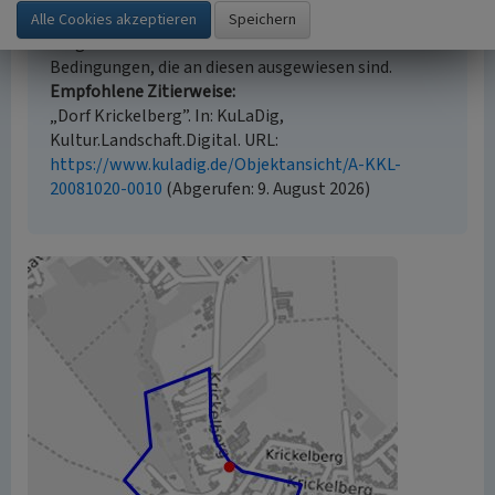
geschützt. Die angezeigten Medien unterliegen
möglicherweise zusätzlichen urheberrechtlichen
Bedingungen, die an diesen ausgewiesen sind.
Empfohlene Zitierweise
„Dorf Krickelberg”. In: KuLaDig,
Kultur.Landschaft.Digital. URL:
https://www.kuladig.de/Objektansicht/A-KKL-
20081020-0010
(Abgerufen: 9. August 2026)