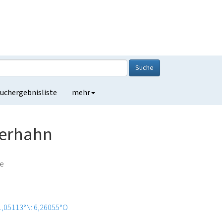
Suche
uchergebnisliste
mehr
verhahn
de
1,05113°N: 6,26055°O