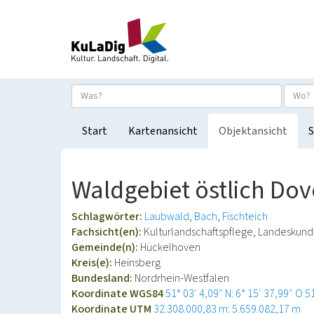
Start
Kartenansicht
Objektansicht
S
Waldgebiet östlich Do
Schlagwörter:
Laubwald
Bach
Fischteich
Fachsicht(en):
Kulturlandschaftspflege, Landeskun
Gemeinde(n):
Hückelhoven
Kreis(e):
Heinsberg
Bundesland:
Nordrhein-Westfalen
Koordinate WGS84
51° 03′ 4,09″ N: 6° 15′ 37,99″ O
5
Koordinate UTM
32.308.000,83 m: 5.659.082,17 m