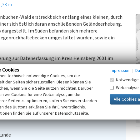
7,33 m
nbuchen-Wald erstreckt sich entlang eines kleinen, durch
iner sich östlich daran anschließenden Geländeerhebung.
ts dargestellt. Im Süden befanden sich mehrere
 Regenrückhaltebecken umgestaltet wurden, sowie ein
ierung zur Datenerfassung im Kreis Heinsberg 2001 im
n Cookies
Impressum
|
Da
inen technisch notwendige Cookies, um die
Notwendige 
it der Seiten sicherzustellen. Diesen können Sie
/von Müffling, 1801-1828, Blatt 57 Erkelenz
Webanalyse
chen, wenn Sie die Seite nutzen möchten. Darüber
 1891-1912, Blatt 4903 Erkelenz
n wir Cookies für eine Webanalyse, um die
erer Seiten zu optimieren, sofern Sie einverstanden
ken des Buttons erklären Sie Ihr Einverständnis.
tionen finden Sie auf unserer Datenschutzseite.
kunde