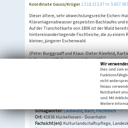
Koordinate Gauss/Krüger
2.518.313,97 m: 5.657.36
Dieser ältere, sehr abwechslungsreiche Eichen-Hai
Kläranlagenabwasser gespeisten Bachlaufes und e
Auf der Tranchotkarte von 1806 ist der Wald berei
hintereinanderliegende Fischteiche, die zu einem
kleiner, jüngerer Eschenwald.
(Peter Burggraaff und Klaus-Dieter Kleefeld, Kart
Auftrag des LVR-Fachbereich Umwelt)
Wir verwende
Dies sind zum e
Quellen
Funktionsfähigke
Kartenaufnahme der Rheinlande 1:25.000; Tranchot
nicht widerspre
Preußische Kartenaufnahme 1:25.000, Neuaufnahme
hinaus verwende
Nutzbarkeit uns
sind. Mit Anklic
Waldgebiet östlich Doverhahn
Weitere Informa
Schlagwörter
Laubwald
Bach
Fischteich
Ort
41836 Hückelhoven - Doverhahn
Fachsicht(en)
Kulturlandschaftspflege, Landes