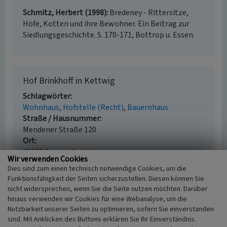
Schmitz, Herbert (1998)
Bredeney - Rittersitze,
Höfe, Kotten und ihre Bewohner. Ein Beitrag zur
Siedlungsgeschichte. S. 170-171, Bottrop u. Essen.
Hof Brinkhoff in Kettwig
Schlagwörter
Wohnhaus
Hofstelle (Recht)
Bauernhaus
Straße / Hausnummer
Mendener Straße 120
Ort
45219 Essen - Kettwig
Wir verwenden Cookies
Fachsicht(en)
Dies sind zum einen technisch notwendige Cookies, um die
Kulturlandschaftspflege
Funktionsfähigkeit der Seiten sicherzustellen. Diesen können Sie
Erfassungsmaßstab
nicht widersprechen, wenn Sie die Seite nutzen möchten. Darüber
i.d.R. 1:5.000 (größer als 1:20.000)
hinaus verwenden wir Cookies für eine Webanalyse, um die
Erfassungsmethode
Nutzbarkeit unserer Seiten zu optimieren, sofern Sie einverstanden
Literaturauswertung, Geländebegehung/-
sind. Mit Anklicken des Buttons erklären Sie Ihr Einverständnis.