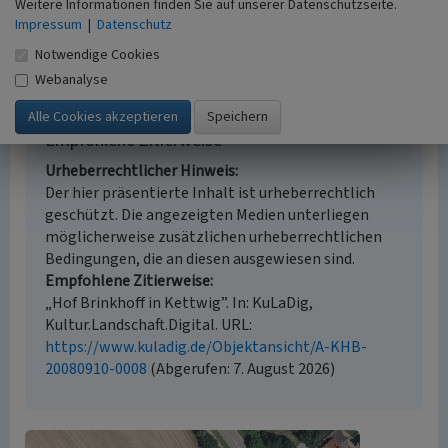
Weitere Informationen finden Sie auf unserer Datenschutzseite.
kartierung, Auswertung historischer Karten
Impressum
|
Datenschutz
Historischer Zeitraum
Beginn 1750 bis 1835
Notwendige Cookies
Webanalyse
Empfohlene Zitierweise
Urheberrechtlicher Hinweis
Der hier präsentierte Inhalt ist urheberrechtlich
geschützt. Die angezeigten Medien unterliegen
möglicherweise zusätzlichen urheberrechtlichen
Bedingungen, die an diesen ausgewiesen sind.
Empfohlene Zitierweise
„Hof Brinkhoff in Kettwig”. In: KuLaDig,
Kultur.Landschaft.Digital. URL:
https://www.kuladig.de/Objektansicht/A-KHB-
20080910-0008
(Abgerufen: 7. August 2026)