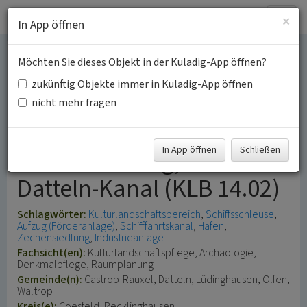
Togg
×
In App öffnen
navig
Möchten Sie dieses Objekt in der Kuladig-App öffnen?
Bedeutsamer
zukünftig Objekte immer in Kuladig-App öffnen
Kulturlandschaftsbereich
nicht mehr fragen
Hebewerk
In App öffnen
Schließen
Henrichenburg, Wesel-
Datteln-Kanal (KLB 14.02)
Schlagwörter:
Kulturlandschaftsbereich
Schiffsschleuse
Aufzug (Förderanlage)
Schifffahrtskanal
Hafen
Zechensiedlung
Industrieanlage
Fachsicht(en):
Kulturlandschaftspflege, Archäologie,
Denkmalpflege, Raumplanung
Gemeinde(n):
Castrop-Rauxel, Datteln, Lüdinghausen, Olfen,
Waltrop
Kreis(e):
Coesfeld, Recklinghausen