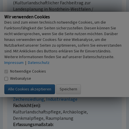
(Kulturlandschaftlicher Fachbeitrag zur
Landesplanung in Nordrhein-Westfalen /
Fachgutachten zum Kulturellen Erbe in der
Wir verwenden Cookies
Landesplanung. S. 77, Münster u. Köln. Online
Dies sind zum einen technisch notwendige Cookies, um die
verfügbar:
www.lvr.de, Kulturlandschaftlicher
Funktionsfähigkeit der Seiten sicherzustellen. Diesen können Sie
nicht widersprechen, wenn Sie die Seite nutzen möchten. Darüber
Fachbeitrag 2007
, abgerufen am 13.10.2025
hinaus verwenden wir Cookies für eine Webanalyse, um die
Nutzbarkeit unserer Seiten zu optimieren, sofern Sie einverstanden
sind. Mit Anklicken des Buttons erklären Sie Ihr Einverständnis.
Weitere Informationen finden Sie auf unserer Datenschutzseite.
Bedeutsamer Kulturlandschaftsbereich
Impressum
|
Datenschutz
Hebewerk Henrichenburg, Wesel-Datteln-Kanal
(KLB 14.02)
Notwendige Cookies
Webanalyse
Schlagwörter
Kulturlandschaftsbereich
Schiffsschleuse
Aufzug
(Förderanlage)
Schifffahrtskanal
Hafen
Zechensiedlung
Industrieanlage
Fachsicht(en)
Kulturlandschaftspflege, Archäologie,
Denkmalpflege, Raumplanung
Erfassungsmaßstab