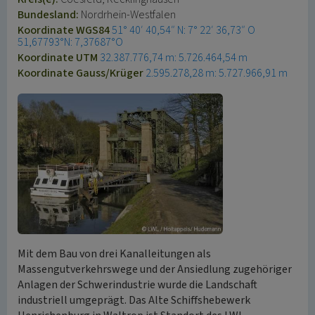
Bundesland:
Nordrhein-Westfalen
Koordinate WGS84
51° 40′ 40,54″ N: 7° 22′ 36,73″ O
51,67793°N: 7,37687°O
Koordinate UTM
32.387.776,74 m: 5.726.464,54 m
Koordinate Gauss/Krüger
2.595.278,28 m: 5.727.966,91 m
Mit dem Bau von drei Kanalleitungen als
Massengutverkehrswege und der Ansiedlung zugehöriger
Anlagen der Schwerindustrie wurde die Landschaft
industriell umgeprägt. Das Alte Schiffshebewerk