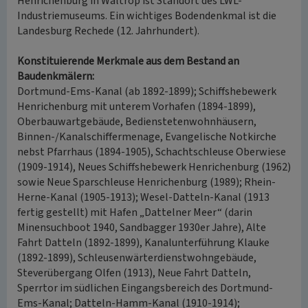
Henrichenburg in Waltrop ist Standort des LWL-
Industriemuseums. Ein wichtiges Bodendenkmal ist die
Landesburg Rechede (12. Jahrhundert).
Konstituierende Merkmale aus dem Bestand an
Baudenkmälern:
Dortmund-Ems-Kanal (ab 1892-1899); Schiffshebewerk
Henrichenburg mit unterem Vorhafen (1894-1899),
Oberbauwartgebäude, Bedienstetenwohnhäusern,
Binnen-/Kanalschiffermenage, Evangelische Notkirche
nebst Pfarrhaus (1894-1905), Schachtschleuse Oberwiese
(1909-1914), Neues Schiffshebewerk Henrichenburg (1962)
sowie Neue Sparschleuse Henrichenburg (1989); Rhein-
Herne-Kanal (1905-1913); Wesel-Datteln-Kanal (1913
fertig gestellt) mit Hafen „Dattelner Meer“ (darin
Minensuchboot 1940, Sandbagger 1930er Jahre), Alte
Fahrt Datteln (1892-1899), Kanalunterführung Klauke
(1892-1899), Schleusenwärterdienstwohngebäude,
Steverübergang Olfen (1913), Neue Fahrt Datteln,
Sperrtor im südlichen Eingangsbereich des Dortmund-
Ems-Kanal; Datteln-Hamm-Kanal (1910-1914);