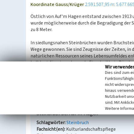
Koordinate Gauss/Krüger
2.591.507,95 m: 5.677.66
Östlich von Auf'm Hagen entstand zwischen 1913 u
wurde möglicherweise durch die Begradigung der S
zu 8 Meter.
In siedlungsnahen Steinbrüchen wurden Bruchstei
Wege gewonnen. Sie sind Zeugnisse der Zeiten, in
natürlichen Ressourcen seines Lebensumfeldes en
halbkreisförmige oder ovale Einschnitte in Böschu
Wir verwende
Abfällen) verfüllt. Da sie eine hohe Vielfalt an L
Dies sind zum e
Flächen bis hin zu Feuchtbereichen und Tümpeln rei
Funktionsfähigke
verschiedene, auch gefährdete Pflanzen- und Tiera
nicht widerspre
hinaus verwende
(LVR-Fachbereich Umwelt, 2008)
Nutzbarkeit uns
sind. Mit Anklic
Weitere Informa
Steinbruch bei Auf'm Hagen
Schlagwörter
Steinbruch
Fachsicht(en)
Kulturlandschaftspflege