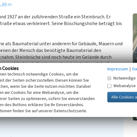
5,89 m
nd 1927 an der zuführenden Straße ein Steinbruch. Er
traße etwas verkleinert. Seine Böschungshöhe beträgt bis
ne als Baumaterial unter anderem für Gebäude, Mauern und
 denen der Mensch das benötigte Baumaterial den
tnahm. Steinbrüche sind noch heute im Gelände durch
ngen ablesbar, teilweise wurden sie jedoch auch (mit
n Cookies
Impressum
|
Da
ebensräumen, die von stark sonnenexponierten, trockenen
inen technisch notwendige Cookies, um die
chen, aufweisen, sind sie als wertvolle Biotope für
Notwendige 
it der Seiten sicherzustellen. Diesen können Sie
rten zu bezeichnen.
Webanalyse
chen, wenn Sie die Seite nutzen möchten. Darüber
n wir Cookies für eine Webanalyse, um die
erer Seiten zu optimieren, sofern Sie einverstanden
ken des Buttons erklären Sie Ihr Einverständnis.
tionen finden Sie auf unserer Datenschutzseite.