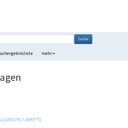
Suche
uchergebnisliste
mehr
Hagen
51,22655°N: 7,30937°O