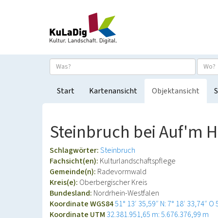
Start
Kartenansicht
Objektansicht
S
Steinbruch bei Auf'm 
Schlagwörter:
Steinbruch
Fachsicht(en):
Kulturlandschaftspflege
Gemeinde(n):
Radevormwald
Kreis(e):
Oberbergischer Kreis
Bundesland:
Nordrhein-Westfalen
Koordinate WGS84
51° 13′ 35,59″ N: 7° 18′ 33,74″ O
Koordinate UTM
32.381.951,65 m: 5.676.376,99 m