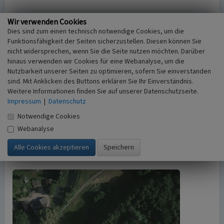
Wir verwenden Cookies
Empfohlene Zitierweise
Dies sind zum einen technisch notwendige Cookies, um die
Urheberrechtlicher Hinweis
Funktionsfähigkeit der Seiten sicherzustellen. Diesen können Sie
Der hier präsentierte Inhalt ist urheberrechtlich
nicht widersprechen, wenn Sie die Seite nutzen möchten. Darüber
hinaus verwenden wir Cookies für eine Webanalyse, um die
geschützt. Die angezeigten Medien unterliegen
Nutzbarkeit unserer Seiten zu optimieren, sofern Sie einverstanden
möglicherweise zusätzlichen urheberrechtlichen
sind. Mit Anklicken des Buttons erklären Sie Ihr Einverständnis.
Bedingungen, die an diesen ausgewiesen sind.
Weitere Informationen finden Sie auf unserer Datenschutzseite.
Empfohlene Zitierweise
Impressum
|
Datenschutz
„Steinbruch bei Scheidt”. In: KuLaDig,
Notwendige Cookies
Kultur.Landschaft.Digital. URL:
https://www.kuladig.de/Objektansicht/A-BL-
Webanalyse
20080225-0146
(Abgerufen: 9. August 2026)