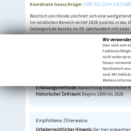
Koordinate Gauss/Krüger
2.597.317,22 m: 5.672.60
Westlich von Hönde zeichnet sich eine weitgehend
Im nördlichen Bereich verlief 1828 (und bis in das 2
Gelängestufe bereits im 19. Jahrhundert mit einer
Wir verwende
(LVR-Fachbereich Umwelt, 2008)
Dies sind zum e
Funktionsfähigke
nicht widerspre
Geländestufe bei Hönde
hinaus verwende
Schlagwörter
Kulturwechselstufe
Nutzbarkeit uns
sind. Mit Anklic
Fachsicht(en)
Kulturlandschaftspflege
Weitere Informa
Erfassungsmaßstab
i.d.R. 1:5.000 (größer als 1:
Erfassungsmethode
Auswertung historischer 
Historischer Zeitraum
Beginn 1800 bis 1828
Empfohlene Zitierweise
Urheberrechtlicher Hinweis
Der hier präsentier