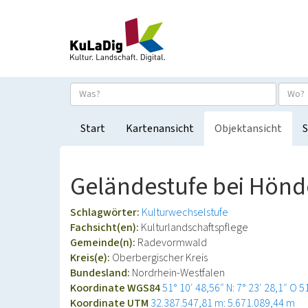
Start
Kartenansicht
Objektansicht
S
Geländestufe bei Hönd
Schlagwörter:
Kulturwechselstufe
Fachsicht(en):
Kulturlandschaftspflege
Gemeinde(n):
Radevormwald
Kreis(e):
Oberbergischer Kreis
Bundesland:
Nordrhein-Westfalen
Koordinate WGS84
51° 10′ 48,56″ N: 7° 23′ 28,1″ O
5
Koordinate UTM
32.387.547,81 m: 5.671.089,44 m