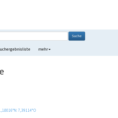
Suche
uchergebnisliste
mehr
e
1,18016°N: 7,39114°O