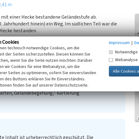
9,41 m
 mit einer Hecke bestandene Geländestufe ab.
0. Jahrhundert hinein) ein Weg. Im südlichen Teil war die
 Hecke bestanden.
n Cookies
Impressum
|
Da
inen technisch notwendige Cookies, um die
Notwendige 
it der Seiten sicherzustellen. Diesen können Sie
Webanalyse
chen, wenn Sie die Seite nutzen möchten. Darüber
n wir Cookies für eine Webanalyse, um die
erer Seiten zu optimieren, sofern Sie einverstanden
ken des Buttons erklären Sie Ihr Einverständnis.
tionen finden Sie auf unserer Datenschutzseite.
20.000)
Karten, Geländebegehung/-kartierung
te Inhalt ist urheberrechtlich geschützt. Die