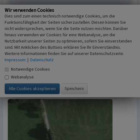
Empfohlene Zitierweise
Wir verwenden Cookies
Dies sind zum einen technisch notwendige Cookies, um die
Urheberrechtlicher Hinweis
Funktionsfähigkeit der Seiten sicherzustellen. Diesen können Sie
Der hier präsentierte Inhalt ist urheberrechtlich
nicht widersprechen, wenn Sie die Seite nutzen möchten. Darüber
geschützt. Die angezeigten Medien unterliegen
hinaus verwenden wir Cookies für eine Webanalyse, um die
möglicherweise zusätzlichen urheberrechtlichen
Nutzbarkeit unserer Seiten zu optimieren, sofern Sie einverstanden
Bedingungen, die an diesen ausgewiesen sind.
sind. Mit Anklicken des Buttons erklären Sie Ihr Einverständnis.
Empfohlene Zitierweise
Weitere Informationen finden Sie auf unserer Datenschutzseite.
„Steinbruch bei Borbeck”. In: KuLaDig,
Impressum
|
Datenschutz
Kultur.Landschaft.Digital. URL:
Notwendige Cookies
https://www.kuladig.de/Objektansicht/A-BL-
Webanalyse
20080225-0073
(Abgerufen: 8. August 2026)