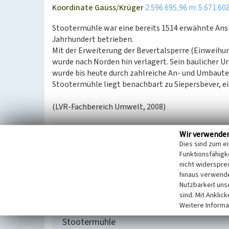
Koordinate Gauss/Krüger
2.596.695,96 m: 5.671.60
Stootermühle war eine bereits 1514 erwähnte Ansi
Jahrhundert betrieben.
Mit der Erweiterung der Bevertalsperre (Einweihu
wurde nach Norden hin verlagert. Sein baulicher Ur
wurde bis heute durch zahlreiche An- und Umbaute
Stootermühle liegt benachbart zu Siepersbever, e
(LVR-Fachbereich Umwelt, 2008)
Wir verwende
Literatur
Dies sind zum e
Pampus, Klaus / Oberbergische Abteilung 1924 e
Funktionsfähigke
(1998)
Urkundliche Erstnennungen oberbergisch
nicht widerspre
hinaus verwende
Sonderband.) Gummersbach.
Nutzbarkeit uns
sind. Mit Anklic
Weitere Informa
Stootermühle