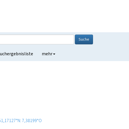
Suche
uchergebnisliste
mehr
51,17127°N: 7,38199°O