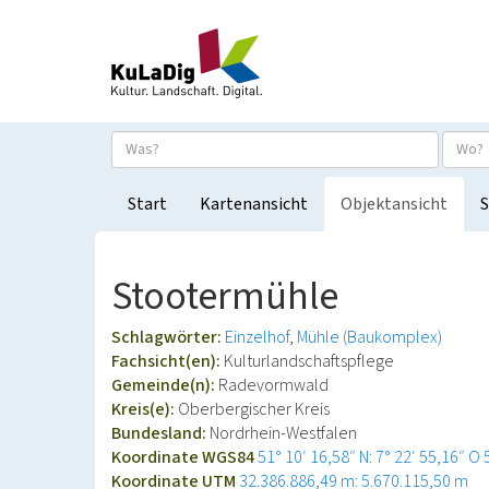
Start
Kartenansicht
Objektansicht
S
Stootermühle
Schlagwörter:
Einzelhof
Mühle (Baukomplex)
Fachsicht(en):
Kulturlandschaftspflege
Gemeinde(n):
Radevormwald
Kreis(e):
Oberbergischer Kreis
Bundesland:
Nordrhein-Westfalen
Koordinate WGS84
51° 10′ 16,58″ N: 7° 22′ 55,16″ O
Koordinate UTM
32.386.886,49 m: 5.670.115,50 m