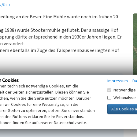
8,95 m
edlung an der Bever. Eine Mühle wurde noch im frühen 20.
ng 1938) wurde Stootermühle geflutet. Der ansässige Hof
sprung dürfte entsprechend in den 1930er Jahren liegen. Er
n verändert.
inem ebenfalls im Zuge des Talsperrenbaus verlegten Hof.
n Cookies
Impressum
|
Da
inen technisch notwendige Cookies, um die
Notwendige 
.V. des Bergischen Geschichtsvereins (Hrsg.)
it der Seiten sicherzustellen. Diesen können Sie
Webanalyse
er Orte. (Beiträge zur Oberbergischen Geschichte,
chen, wenn Sie die Seite nutzen möchten. Darüber
n wir Cookies für eine Webanalyse, um die
erer Seiten zu optimieren, sofern Sie einverstanden
ken des Buttons erklären Sie Ihr Einverständnis.
tionen finden Sie auf unserer Datenschutzseite.