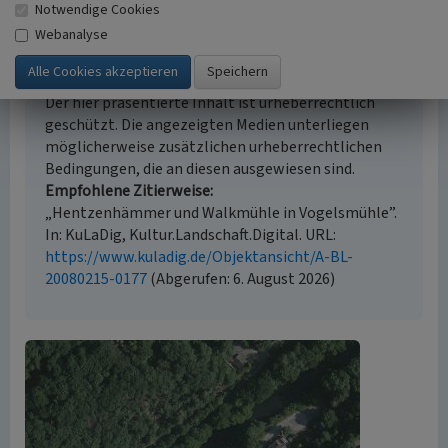
Notwendige Cookies
Webanalyse
Empfohlene Zitierweise
Urheberrechtlicher Hinweis
Der hier präsentierte Inhalt ist urheberrechtlich
geschützt. Die angezeigten Medien unterliegen
möglicherweise zusätzlichen urheberrechtlichen
Bedingungen, die an diesen ausgewiesen sind.
Empfohlene Zitierweise
„Hentzenhämmer und Walkmühle in Vogelsmühle”.
In: KuLaDig, Kultur.Landschaft.Digital. URL:
https://www.kuladig.de/Objektansicht/A-BL-
20080215-0177
(Abgerufen: 6. August 2026)