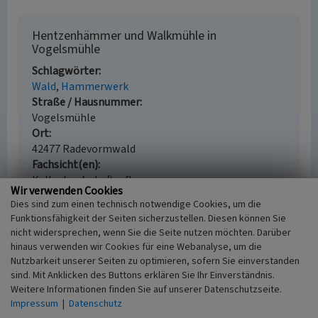
Hentzenhämmer und Walkmühle in
Vogelsmühle
Schlagwörter
Wald
Hammerwerk
Straße / Hausnummer
Vogelsmühle
Ort
42477 Radevormwald
Fachsicht(en)
Kulturlandschaftspflege
Wir verwenden Cookies
Erfassungsmaßstab
Dies sind zum einen technisch notwendige Cookies, um die
i.d.R. 1:5.000 (größer als 1:20.000)
Funktionsfähigkeit der Seiten sicherzustellen. Diesen können Sie
Erfassungsmethode
nicht widersprechen, wenn Sie die Seite nutzen möchten. Darüber
Auswertung historischer Karten,
hinaus verwenden wir Cookies für eine Webanalyse, um die
Literaturauswertung
Nutzbarkeit unserer Seiten zu optimieren, sofern Sie einverstanden
Historischer Zeitraum
sind. Mit Anklicken des Buttons erklären Sie Ihr Einverständnis.
Beginn 1770, Ende 1815
Weitere Informationen finden Sie auf unserer Datenschutzseite.
Impressum
|
Datenschutz