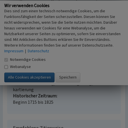
Wir verwenden Cookies
Dies sind zum einen technisch notwendige Cookies, um die
Funktionsfähigkeit der Seiten sicherzustellen. Diesen können Sie
nicht widersprechen, wenn Sie die Seite nutzen möchten. Darüber
Einzelhof Unterm Busch
hinaus verwenden wir Cookies für eine Webanalyse, um die
Schlagwörter
Nutzbarkeit unserer Seiten zu optimieren, sofern Sie einverstanden
Einzelhof
Solitärbaum
Löschteich
sind. Mit Anklicken des Buttons erklären Sie Ihr Einverständnis.
Weitere Informationen finden Sie auf unserer Datenschutzseite.
Fachsicht(en)
Impressum
|
Datenschutz
Kulturlandschaftspflege
Erfassungsmaßstab
Notwendige Cookies
i.d.R. 1:5.000 (größer als 1:20.000)
Webanalyse
Erfassungsmethode
Auswertung historischer Karten,
Literaturauswertung, Geländebegehung/-
kartierung
Historischer Zeitraum
Beginn 1715 bis 1825