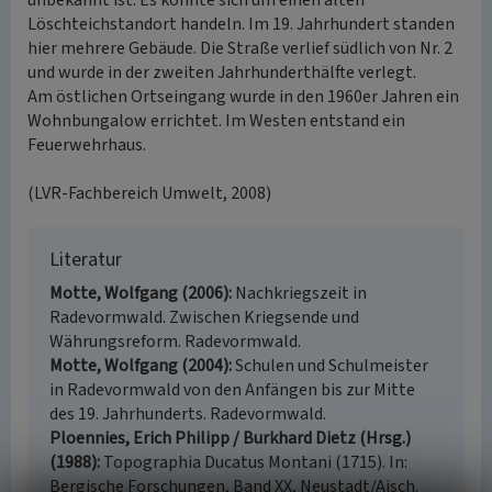
unbekannt ist. Es könnte sich um einen alten
Löschteichstandort handeln. Im 19. Jahrhundert standen
hier mehrere Gebäude. Die Straße verlief südlich von Nr. 2
und wurde in der zweiten Jahrhunderthälfte verlegt.
Am östlichen Ortseingang wurde in den 1960er Jahren ein
Wohnbungalow errichtet. Im Westen entstand ein
Feuerwehrhaus.
(LVR-Fachbereich Umwelt, 2008)
Literatur
Motte, Wolfgang (2006)
Nachkriegszeit in
Radevormwald. Zwischen Kriegsende und
Währungsreform. Radevormwald.
Motte, Wolfgang (2004)
Schulen und Schulmeister
in Radevormwald von den Anfängen bis zur Mitte
des 19. Jahrhunderts. Radevormwald.
Ploennies, Erich Philipp / Burkhard Dietz (Hrsg.)
(1988)
Topographia Ducatus Montani (1715). In:
Bergische Forschungen, Band XX, Neustadt/Aisch.