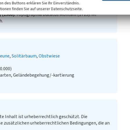
er Orte. (Beiträge zur Oberbergischen Geschichte,
ken des Buttons erklären Sie Ihr Einverständnis.
tionen finden Sie auf unserer Datenschutzseite.
) (1988)
Topographia Ducatus Montani (1715). In:
h.
heune
Solitärbaum
Obstwiese
20.000)
Karten, Geländebegehung/-kartierung
te Inhalt ist urheberrechtlich geschützt. Die
e zusätzlichen urheberrechtlichen Bedingungen, die an