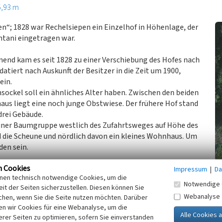
5,93 m
n“; 1828 war Rechelsiepen ein Einzelhof in Höhenlage, der
ntani eingetragen war.
inend kam es seit 1828 zu einer Verschiebung des Hofes nach
tiert nach Auskunft der Besitzer in die Zeit um 1900,
ein.
sockel soll ein ähnliches Alter haben. Zwischen den beiden
us liegt eine noch junge Obstwiese. Der frühere Hof stand
rei Gebäude.
einer Baumgruppe westlich des Zufahrtsweges auf Höhe des
d die Scheune und nördlich davon ein kleines Wohnhaus. Um
den sein.
n Cookies
Impressum
|
Da
inen technisch notwendige Cookies, um die
Notwendige 
it der Seiten sicherzustellen. Diesen können Sie
Webanalyse
chen, wenn Sie die Seite nutzen möchten. Darüber
n wir Cookies für eine Webanalyse, um die
.V. des Bergischen Geschichtsvereins (Hrsg.)
erer Seiten zu optimieren, sofern Sie einverstanden