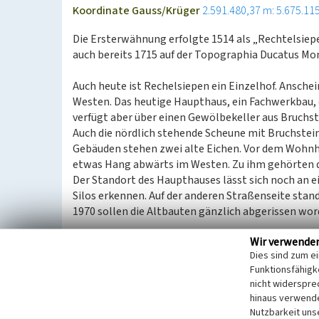
Koordinate Gauss/Krüger
2.591.480,37 m: 5.675.11
Die Ersterwähnung erfolgte 1514 als „Rechtelsiepe
auch bereits 1715 auf der Topographia Ducatus Mo
Auch heute ist Rechelsiepen ein Einzelhof. Ansche
Westen. Das heutige Haupthaus, ein Fachwerkbau, da
verfügt aber über einen Gewölbekeller aus Bruchst
Auch die nördlich stehende Scheune mit Bruchstein
Gebäuden stehen zwei alte Eichen. Vor dem Wohnha
etwas Hang abwärts im Westen. Zu ihm gehörten d
Der Standort des Haupthauses lässt sich noch an 
Silos erkennen. Auf der anderen Straßenseite stan
1970 sollen die Altbauten gänzlich abgerissen wor
Wir verwende
(LVR-Fachbereich Umwelt, 2008)
Dies sind zum e
Funktionsfähigke
nicht widerspre
Literatur
hinaus verwende
Pampus, Klaus / Oberbergische Abteilung 1924 e
Nutzbarkeit uns