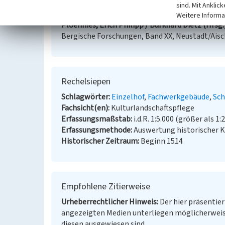
(1998)
Urkundliche Erstnennungen oberbergisch
sind. Mit Anklic
Sonderband.) Gummersbach.
Weitere Informa
Ploennies, Erich Philipp / Burkhard Dietz (Hrsg.
Bergische Forschungen, Band XX, Neustadt/Aisc
Rechelsiepen
Schlagwörter
Einzelhof
Fachwerkgebäude
Sc
Fachsicht(en)
Kulturlandschaftspflege
Erfassungsmaßstab
i.d.R. 1:5.000 (größer als 1:
Erfassungsmethode
Auswertung historischer 
Historischer Zeitraum
Beginn 1514
Empfohlene Zitierweise
Urheberrechtlicher Hinweis
Der hier präsentier
angezeigten Medien unterliegen möglicherweis
diesen ausgewiesen sind.