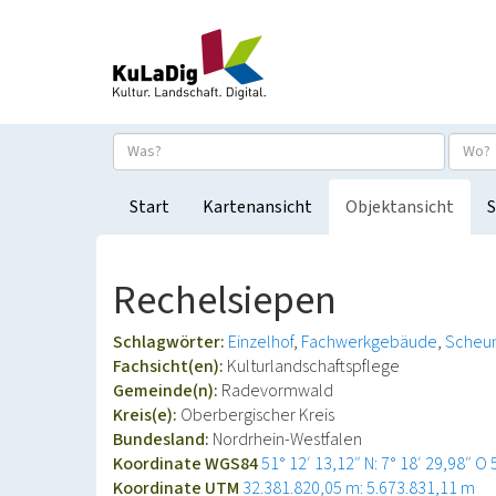
Start
Kartenansicht
Objektansicht
S
Rechelsiepen
Schlagwörter:
Einzelhof
Fachwerkgebäude
Scheu
Fachsicht(en):
Kulturlandschaftspflege
Gemeinde(n):
Radevormwald
Kreis(e):
Oberbergischer Kreis
Bundesland:
Nordrhein-Westfalen
Koordinate WGS84
51° 12′ 13,12″ N: 7° 18′ 29,98″ O
Koordinate UTM
32.381.820,05 m: 5.673.831,11 m