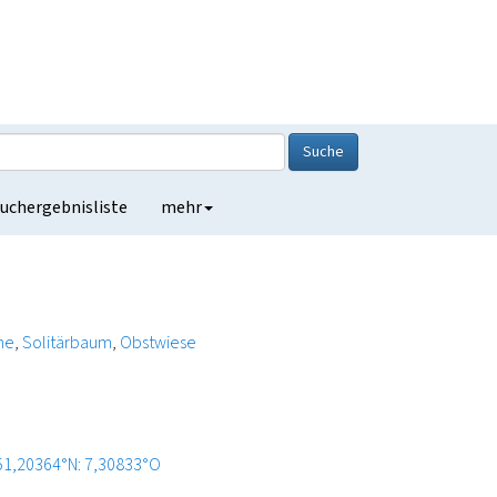
Suche
uchergebnisliste
mehr
ne
Solitärbaum
Obstwiese
51,20364°N: 7,30833°O