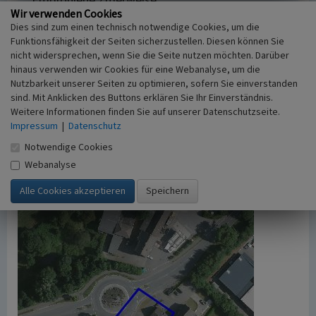
Empfohlene Zitierweise
Wir verwenden Cookies
Urheberrechtlicher Hinweis
Dies sind zum einen technisch notwendige Cookies, um die
Der hier präsentierte Inhalt ist urheberrechtlich
Funktionsfähigkeit der Seiten sicherzustellen. Diesen können Sie
geschützt. Die angezeigten Medien unterliegen
nicht widersprechen, wenn Sie die Seite nutzen möchten. Darüber
möglicherweise zusätzlichen urheberrechtlichen
hinaus verwenden wir Cookies für eine Webanalyse, um die
Bedingungen, die an diesen ausgewiesen sind.
Nutzbarkeit unserer Seiten zu optimieren, sofern Sie einverstanden
sind. Mit Anklicken des Buttons erklären Sie Ihr Einverständnis.
Empfohlene Zitierweise
Weitere Informationen finden Sie auf unserer Datenschutzseite.
„Rädereichen, ehemals Hollereiken”. In: KuLaDig,
Impressum
|
Datenschutz
Kultur.Landschaft.Digital. URL:
https://www.kuladig.de/Objektansicht/A-BL-
Notwendige Cookies
20080215-0141
(Abgerufen: 8. August 2026)
Webanalyse