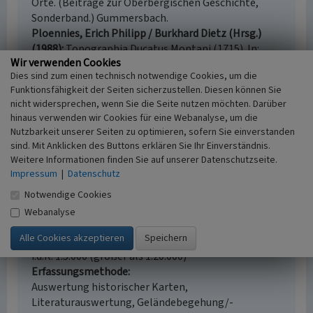
Orte. (Beiträge zur Oberbergischen Geschichte,
Sonderband.) Gummersbach.
Ploennies, Erich Philipp / Burkhard Dietz (Hrsg.)
(1988)
Topographia Ducatus Montani (1715). In:
Wir verwenden Cookies
Bergische Forschungen, Band XX, Neustadt/Aisch.
Dies sind zum einen technisch notwendige Cookies, um die
Funktionsfähigkeit der Seiten sicherzustellen. Diesen können Sie
nicht widersprechen, wenn Sie die Seite nutzen möchten. Darüber
hinaus verwenden wir Cookies für eine Webanalyse, um die
Siedlung Oege
Nutzbarkeit unserer Seiten zu optimieren, sofern Sie einverstanden
sind. Mit Anklicken des Buttons erklären Sie Ihr Einverständnis.
Schlagwörter
Weitere Informationen finden Sie auf unserer Datenschutzseite.
Einzelsiedlung
Impressum
|
Datenschutz
Ort
42477 Radevormwald
Notwendige Cookies
Fachsicht(en)
Webanalyse
Kulturlandschaftspflege
Erfassungsmaßstab
i.d.R. 1:5.000 (größer als 1:20.000)
Erfassungsmethode
Auswertung historischer Karten,
Literaturauswertung, Geländebegehung/-