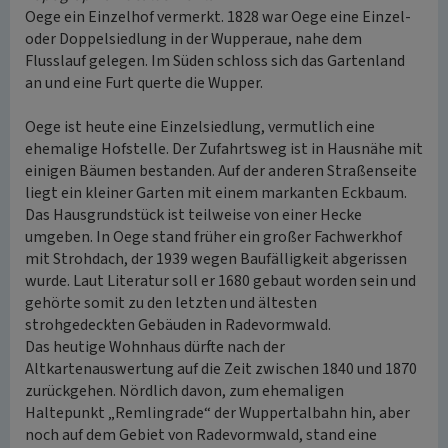
Oege ein Einzelhof vermerkt. 1828 war Oege eine Einzel-
oder Doppelsiedlung in der Wupperaue, nahe dem
Flusslauf gelegen. Im Süden schloss sich das Gartenland
an und eine Furt querte die Wupper.
Oege ist heute eine Einzelsiedlung, vermutlich eine
ehemalige Hofstelle. Der Zufahrtsweg ist in Hausnähe mit
einigen Bäumen bestanden. Auf der anderen Straßenseite
liegt ein kleiner Garten mit einem markanten Eckbaum.
Das Hausgrundstück ist teilweise von einer Hecke
umgeben. In Oege stand früher ein großer Fachwerkhof
mit Strohdach, der 1939 wegen Baufälligkeit abgerissen
wurde. Laut Literatur soll er 1680 gebaut worden sein und
gehörte somit zu den letzten und ältesten
strohgedeckten Gebäuden in Radevormwald.
Das heutige Wohnhaus dürfte nach der
Altkartenauswertung auf die Zeit zwischen 1840 und 1870
zurückgehen. Nördlich davon, zum ehemaligen
Haltepunkt „Remlingrade“ der Wuppertalbahn hin, aber
noch auf dem Gebiet von Radevormwald, stand eine