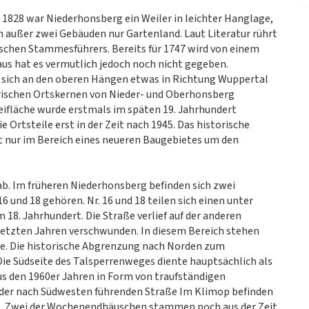
 1828 war Niederhonsberg ein Weiler in leichter Hanglage,
 außer zwei Gebäuden nur Gartenland. Laut Literatur rührt
schen Stammesführers. Bereits für 1747 wird von einem
aus hat es vermutlich jedoch noch nicht gegeben.
ht sich an den oberen Hängen etwas in Richtung Wuppertal
orischen Ortskernen von Nieder- und Oberhonsberg
eifläche wurde erstmals im späten 19. Jahrhundert
Ortsteile erst in der Zeit nach 1945. Das historische
t nur im Bereich eines neueren Baugebietes um den
 ab. Im früheren Niederhonsberg befinden sich zwei
16 und 18 gehören. Nr. 16 und 18 teilen sich einen unter
8. Jahrhundert. Die Straße verlief auf der anderen
n letzten Jahren verschwunden. In diesem Bereich stehen
e. Die historische Abgrenzung nach Norden zum
 Die Südseite des Talsperrenweges diente hauptsächlich als
 den 1960er Jahren in Form von traufständigen
 der nach Südwesten führenden Straße Im Klimop befinden
. Zwei der Wochenendhäuschen stammen noch aus der Zeit