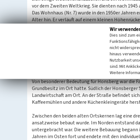
vor dem Zweiten Weltkrieg. Sie dienten nach 1945 
Das Wohnhaus (Nr. 7) wurde in den 1950er Jahren e
Alter hin. Er verläuft auf einem kleinen Höhenrücke
Höhe der Zufahrt zu Nr. 7. Hier steht eine große E
Wir verwende
späteren Industriestandort Friedrichstal an der Wu
Dies sind zum e
genutzter Wasserausgleichsstollen.
Funktionsfähigke
nicht widerspre
Honsberger Str. 15 ist heute ein Gasthof. Früher w
hinaus verwende
Nutzbarkeit uns
untergebracht. Auf dem Grundstück stehen zwei gr
sind. Mit Anklic
hinten versetzt ein ehemaliger Bauerngarten an s
Weitere Informa
Von besonderer Bedeutung für Honsberg war die Fam
Grundbesitz im Ort hatte. Südlich der Honsberger
Landwirtschaft am Ort. An der Straße befindet sich
Kaffeemühlen und andere Küchenkleingeräte herst
Zwischen den beiden alten Ortskernen lag eine drei
ansatzweise bebaut wurde. Im Norden entstand da
untergebracht war. Die weitere Bebauung begann in
Jahren im Osten fort und endete mit den individue