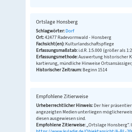
Ortslage Honsberg
Schlagwörter
Dorf
Ort
42477 Radevormwald - Honsberg
Fachsicht(en)
Kulturlandschaftspflege
Erfassungsmaßstab
i.d.R. 1:5.000 (größer als 1:
Erfassungsmethode
Auswertung historischer 
kartierung, mündliche Hinweise Ortsansässiger
Historischer Zeitraum
Beginn 1514
Empfohlene Zitierweise
Urheberrechtlicher Hinweis
Der hier präsentier
angezeigten Medien unterliegen möglicherweis
diesen ausgewiesen sind.
Empfohlene Zitierweise
„Ortslage Honsberg”. I
https://www.kuladig.de/Objektansicht/A-BL-2