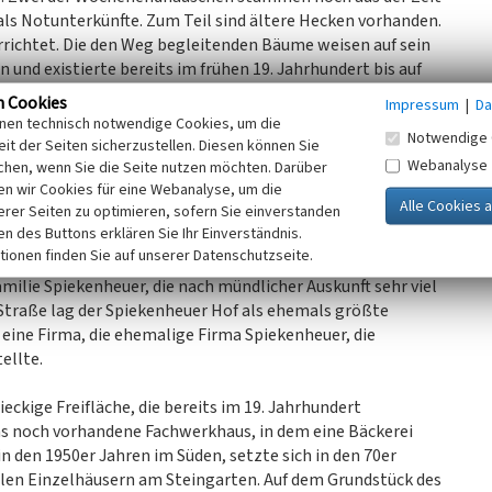
als Notunterkünfte. Zum Teil sind ältere Hecken vorhanden.
rrichtet. Die den Weg begleitenden Bäume weisen auf sein
n und existierte bereits im frühen 19. Jahrhundert bis auf
iche. Ebenfalls gelangte man über diese Straße zu dem
n Cookies
Impressum
|
Da
pper. Quer durch den Sporn verläuft ein nicht mehr
inen technisch notwendige Cookies, um die
Notwendige 
it der Seiten sicherzustellen. Diesen können Sie
Webanalyse
chen, wenn Sie die Seite nutzen möchten. Darüber
ar hier einer der beiden Gemischtwarenläden des Ortes
n wir Cookies für eine Webanalyse, um die
erer Seiten zu optimieren, sofern Sie einverstanden
oße Eschen. Auf der anderen Straßenseite ist etwas nach
ken des Buttons erklären Sie Ihr Einverständnis.
einer Außenhecke abzulesen.
tionen finden Sie auf unserer Datenschutzseite.
ilie Spiekenheuer, die nach mündlicher Auskunft sehr viel
 Straße lag der Spiekenheuer Hof als ehemals größte
 eine Firma, die ehemalige Firma Spiekenheuer, die
ellte.
eckige Freifläche, die bereits im 19. Jahrhundert
s noch vorhandene Fachwerkhaus, in dem eine Bäckerei
 den 1950er Jahren im Süden, setzte sich in den 70er
llen Einzelhäusern am Steingarten. Auf dem Grundstück des