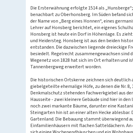
Die Ersterwähnung erfolgte 1514 als „Hunsberge“;
benachbart zu Oberhonsberg. Im Süden befand sich
der Name von „Berg eines Honnen“, eines germani
Lehrer auf Honsberg berichtet, ein eigenes Schulh
Honsberg ist heute ein Dorf in Höhenlage. Es zie
und Heidersteg. Honsberg ist aus den beiden hist
entstanden. Die dazwischen liegende dreieckige Fr
besiedelt. Regelrecht zusammengewachsen sind die 
Wegenetz von 1828 hat sich im Ort erhalten und is
Tannenbergweg erweitert worden.
Die historischen Ortskerne zeichnen sich deutlich
giebelgeteilte ehemalige Höfe, zu denen die Nr. 8, 
Denkmalschutz stehenden Fachwerkgiebel aus dem 1
Hausseite - zwei kleinere Gebäude sind hier in de
noch zwei markante Bäume, darunter eine Kastani
Steingarten hin ist an einer alten Hecke ablesbar.
Gartenland. Die Bebauung stammt überwiegend aus
Einfamilienhäusern mit flachen Satteldächern. An
sich einige Wochenendhäuschen und ein Wohnhaus