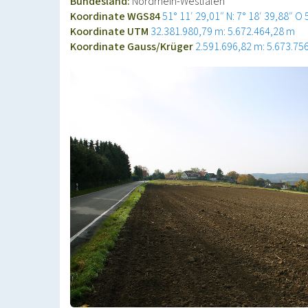
Bundesland:
Nordrhein-Westfalen
Koordinate WGS84
51° 11′ 29,01″ N: 7° 18′ 39,88″ O
Koordinate UTM
32.381.980,79 m: 5.672.464,28 m
Koordinate Gauss/Krüger
2.591.696,82 m: 5.673.75