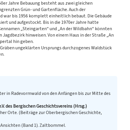
 50er Jahre Bebauung besteht aus zwei gleichen
grenzten Grün- und Gartenfläche. Auch der
 war bis 1956 komplett einheitlich bebaut. Die Gebäude
ert und aufgestockt. Bis in die 1970er Jahre hatte
aßennamen „Steingarten“ und „An der Wildbahn“ könnten
n Jagdbezirk hinweisen. Von einem Haus in der Straße „An
pertal hin geben.
hen Gräben ungeklärten Ursprungs durchzogenes Waldstück
en.
ter in Radevormwald von den Anfängen bis zur Mitte des
.V. des Bergischen Geschichtsvereins (Hrsg.)
er Orte. (Beiträge zur Oberbergischen Geschichte,
 Ansichten (Band 1). Zaltbommel.