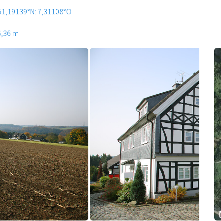
51,19139°N: 7,31108°O
6,36 m