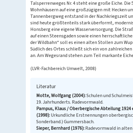
Talsperrenweges Nr. 4 steht eine große Eiche. Die
Wohnhäusern auf eine großzügigen mit Hecken um
Tannenbergweg entstand in der Nachkriegszeit und
sind heute größtenteils stark überformt, modernisi
Honsberg eine eigene Wasserversorgung. Die Str
auf einen Steensgaden sowie einen herrschaftliche
der Wildbahn“ soll es einen alten Stollen zum Wup
Südlich des Ortes schließt sich ein von zahlreic
an. Am Wegesrand stehen zum Teil markante Eich
(LVR-Fachbereich Umwelt, 2008)
Literatur
Motte, Wolfgang (2004)
Schulen und Schulmeis
19. Jahrhunderts. Radevormwald.
Pampus, Klaus / Oberbergische Abteilung 1924 e
(1998)
Urkundliche Erstnennungen oberbergisch
Sonderband.) Gummersbach.
Sieper, Bernhard (1976)
Radevormwald in alten