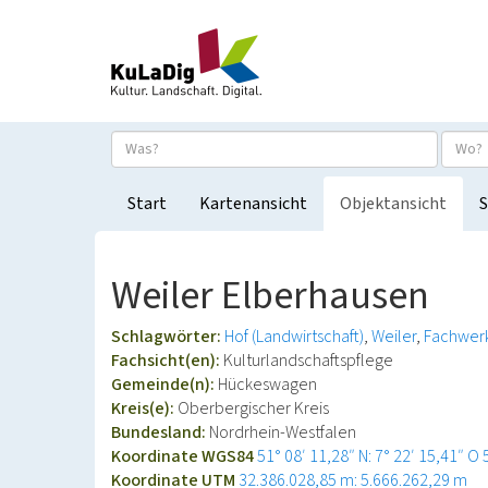
Start
Kartenansicht
Objektansicht
S
Weiler Elberhausen
Schlagwörter:
Hof (Landwirtschaft)
Weiler
Fachwer
Fachsicht(en):
Kulturlandschaftspflege
Gemeinde(n):
Hückeswagen
Kreis(e):
Oberbergischer Kreis
Bundesland:
Nordrhein-Westfalen
Koordinate WGS84
51° 08′ 11,28″ N: 7° 22′ 15,41″ O
Koordinate UTM
32.386.028,85 m: 5.666.262,29 m