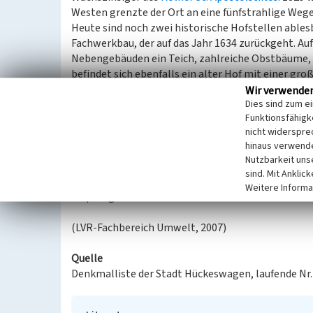
Westen grenzte der Ort an eine fünfstrahlige Weg
Heute sind noch zwei historische Hofstellen able
Fachwerkbau, der auf das Jahr 1634 zurückgeht. Au
Nebengebäuden ein Teich, zahlreiche Obstbäume, 
befindet sich ebenfalls ein alter Hof mit einer gr
Entstehungszeit durchmischt. Sie ist weitgehend 
Wir verwende
Dies sind zum e
der Hebeliste von 1881 zur Berghauser Honschaft.
Funktionsfähigke
nicht widerspre
Im Süden schließt sich eine einreihige Wochenend
hinaus verwende
Entstehung ist in Zusammenhang mit der in gering
Nutzbarkeit uns
sehen. In den 1960er Jahren entstanden zahlreiche
sind. Mit Anklic
Verbindung stehende Elemente. Straßenseitig hab
Weitere Informa
ursprüngliches Aussehen bewahrt.
(LVR-Fachbereich Umwelt, 2007)
Quelle
Denkmalliste der Stadt Hückeswagen, laufende Nr.