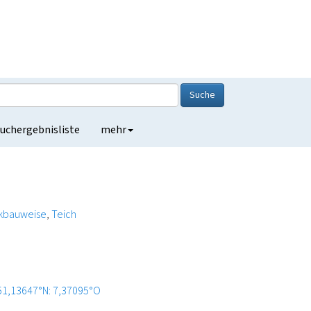
Suche
uchergebnisliste
mehr
kbauweise
Teich
51,13647°N: 7,37095°O