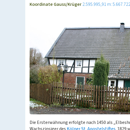
Koordinate Gauss/Krüger
2.595.995,91 m: 5.667.72
Die Ersterwähnung erfolgte nach 1450 als „Elbeshu
Wachszinsiger des
Kölner St. Apostelstiftes
. 1829 