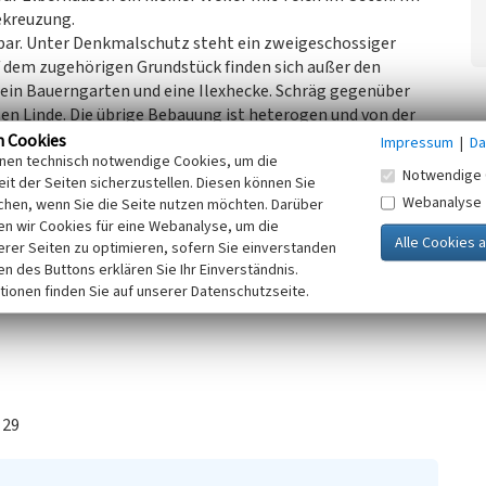
ekreuzung.
sbar. Unter Denkmalschutz steht ein zweigeschossiger
f dem zugehörigen Grundstück finden sich außer den
ein Bauerngarten und eine Ilexhecke. Schräg gegenüber
oßen Linde. Die übrige Bebauung ist heterogen und von der
seit den 60er Jahren entstanden. Elberhausen gehörte nach
n Cookies
Impressum
|
Da
inen technisch notwendige Cookies, um die
Notwendige 
it der Seiten sicherzustellen. Diesen können Sie
Webanalyse
chen, wenn Sie die Seite nutzen möchten. Darüber
hausbebauung aus den 1960er Jahren an Elberhausen. Ihre
n wir Cookies für eine Webanalyse, um die
er Entfernung liegenden, erweiterten Bevertalsperre zu
erer Seiten zu optimieren, sofern Sie einverstanden
 mit der Erholungsfunktion der Bevertalsperre in
ken des Buttons erklären Sie Ihr Einverständnis.
en die einstöckigen Holzhäuschen weitgehend ihr
tionen finden Sie auf unserer Datenschutzseite.
 29