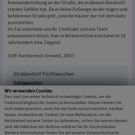
Aneinanderreihung an der Straße, die in diesem Abschnitt
starkes Gefälle hat. Da es keine Fußwege an der engen und
befahrenen Straße gibt, sind die Häuser nur mit dem Auto
zu erreichen.
Im Tal unterhalb von Nr. 2 befindet sich ein Teich
unbekannten Alters. Hier in Wilhelmsthal entstand im 19.
Jahrhundert eine Ziegelei.
(LVR-Fachbereich Umwelt, 2007)
Straßendorf Posthäuschen
Schlagwörter
Straßendorf
Hof (Landwirtschaft)
Teich
Ziegelei
Wir verwenden Cookies
Fachsicht(en)
Dies sind zum einen technisch notwendige Cookies, um die
Funktionsfähigkeit der Seiten sicherzustellen. Diesen können Sie
Kulturlandschaftspflege
nicht widersprechen, wenn Sie die Seite nutzen möchten. Darüber
Erfassungsmaßstab
hinaus verwenden wir Cookies für eine Webanalyse, um die
i.d.R. 1:5.000 (größer als 1:20.000)
Nutzbarkeit unserer Seiten zu optimieren, sofern Sie einverstanden
Erfassungsmethode
sind. Mit Anklicken des Buttons erklären Sie Ihr Einverständnis.
Geländebegehung/-kartierung
Weitere Informationen finden Sie auf unserer Datenschutzseite.