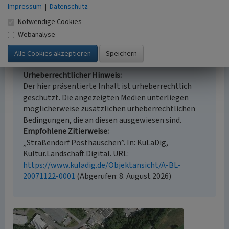
Historischer Zeitraum
Impressum
|
Datenschutz
Beginn 1844 bis 1870
Notwendige Cookies
Webanalyse
Empfohlene Zitierweise
Urheberrechtlicher Hinweis
Der hier präsentierte Inhalt ist urheberrechtlich
geschützt. Die angezeigten Medien unterliegen
möglicherweise zusätzlichen urheberrechtlichen
Bedingungen, die an diesen ausgewiesen sind.
Empfohlene Zitierweise
„Straßendorf Posthäuschen”. In: KuLaDig,
Kultur.Landschaft.Digital. URL:
https://www.kuladig.de/Objektansicht/A-BL-
20071122-0001
(Abgerufen: 8. August 2026)