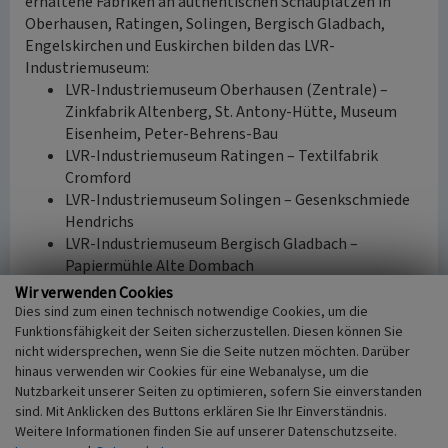
erhaltene Fabriken an authentischen Schauplätzen in
Oberhausen, Ratingen, Solingen, Bergisch Gladbach,
Engelskirchen und Euskirchen bilden das LVR-
Industriemuseum:
LVR-Industriemuseum Oberhausen (Zentrale) –
Zinkfabrik Altenberg, St. Antony-Hütte, Museum
Eisenheim, Peter-Behrens-Bau
LVR-Industriemuseum Ratingen – Textilfabrik
Cromford
LVR-Industriemuseum Solingen – Gesenkschmiede
Hendrichs
LVR-Industriemuseum Bergisch Gladbach –
Papiermühle Alte Dombach
LVR-Industriemuseum Engelskirchen –
Wir verwenden Cookies
Baumwollspinnerei Ermen & Engels,
Dies sind zum einen technisch notwendige Cookies, um die
Oelchenshammer
Funktionsfähigkeit der Seiten sicherzustellen. Diesen können Sie
nicht widersprechen, wenn Sie die Seite nutzen möchten. Darüber
LVR-Industriemuseum Euskirchen – Tuchfabrik
hinaus verwenden wir Cookies für eine Webanalyse, um die
Müller
Nutzbarkeit unserer Seiten zu optimieren, sofern Sie einverstanden
sind. Mit Anklicken des Buttons erklären Sie Ihr Einverständnis.
(LVR-Redaktion KuLaDig, 2010)
Weitere Informationen finden Sie auf unserer Datenschutzseite.