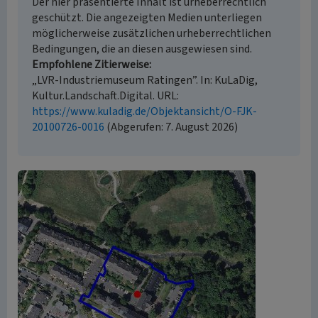
Der hier präsentierte Inhalt ist urheberrechtlich
geschützt. Die angezeigten Medien unterliegen
möglicherweise zusätzlichen urheberrechtlichen
Bedingungen, die an diesen ausgewiesen sind.
Empfohlene Zitierweise
„LVR-Industriemuseum Ratingen”. In: KuLaDig,
Kultur.Landschaft.Digital. URL:
https://www.kuladig.de/Objektansicht/O-FJK-
20100726-0016
(Abgerufen: 7. August 2026)