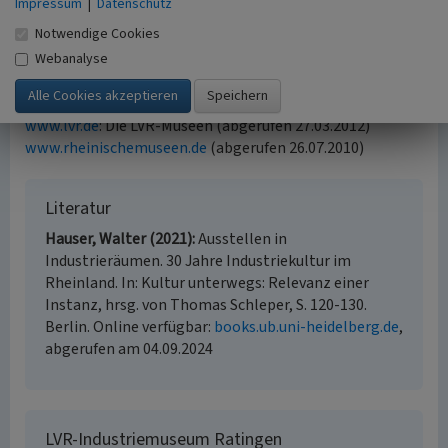
Impressum
|
Datenschutz
Wege zum LVR – Anfahrt inklusiv
:
LVR-Industriemuseum
Notwendige Cookies
Ratingen, Textilfabrik Cromford
Webanalyse
Internet
www.industriemuseum.lvr.de
(abgerufen 26.07.2010)
www.lvr.de
: Die LVR-Museen (abgerufen 27.03.2012)
www.rheinischemuseen.de
(abgerufen 26.07.2010)
Literatur
Hauser, Walter (2021)
Ausstellen in
Industrieräumen. 30 Jahre Industriekultur im
Rheinland. In: Kultur unterwegs: Relevanz einer
Instanz, hrsg. von Thomas Schleper, S. 120-130.
Berlin. Online verfügbar:
books.ub.uni-heidelberg.de
,
abgerufen am 04.09.2024
LVR-Industriemuseum Ratingen