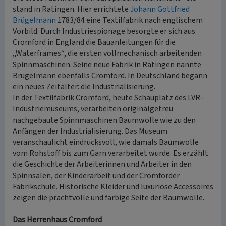
stand in Ratingen. Hier errichtete
Johann Gottfried
Brügelmann
1783/84 eine Textilfabrik nach englischem
Vorbild. Durch Industriespionage besorgte er sich aus
Cromford in England die Bauanleitungen für die
„Waterframes“, die ersten vollmechanisch arbeitenden
Spinnmaschinen. Seine neue Fabrik in Ratingen nannte
Brügelmann ebenfalls Cromford. In Deutschland begann
ein neues Zeitalter: die Industrialisierung.
In der Textilfabrik Cromford, heute Schauplatz des LVR-
Industriemuseums, verarbeiten originalgetreu
nachgebaute Spinnmaschinen Baumwolle wie zu den
Anfängen der Industrialisierung. Das Museum
veranschaulicht eindrucksvoll, wie damals Baumwolle
vom Rohstoff bis zum Garn verarbeitet wurde. Es erzählt
die Geschichte der Arbeiterinnen und Arbeiter in den
Spinnsälen, der Kinderarbeit und der Cromforder
Fabrikschule. Historische Kleider und luxuriöse Accessoires
zeigen die prachtvolle und farbige Seite der Baumwolle.
Das Herrenhaus Cromford