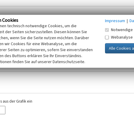
n Cookies
Impressum
|
Da
inen technisch notwendige Cookies, um die
Notwendige 
it der Seiten sicherzustellen. Diesen können Sie
Webanalyse
chen, wenn Sie die Seite nutzen möchten. Darüber
r E-Mail-Adresse. Ihre Angaben werden ausschließlich im Rahmen der KuLaDig-
n wir Cookies für eine Webanalyse, um die
iften des Telemediengesetzes, des Datenschutzgesetzes NRW und der seit dem
erer Seiten zu optimieren, sofern Sie einverstanden
elt, beachten Sie bitte unsere Hinweise zum
ken des Buttons erklären Sie Ihr Einverständnis.
Datenschutz
.
tionen finden Sie auf unserer Datenschutzseite.
 aus der Grafik ein