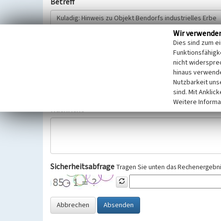
Betreff
Wir verwende
Hinweisgeber
Dies sind zum e
Funktionsfähigke
nicht widerspre
Wir bitten Sie um freiwillige Angabe Ihres Namens und Ihre
hinaus verwende
Selbstverständlich werden diese entsprechend der Vorschr
Nutzbarkeit uns
Datenschutzgrundverordnung (EU-DSGVO) vertraulich behand
sind. Mit Anklic
Weitere Informa
Nachricht
Sicherheitsabfrage
Tragen Sie unten das Rechenergebnis
Abbrechen
Absenden