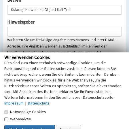
Betreff
Hinweisgeber
Wir bitten Sie um freiwillige Angabe Ihres Namens und Ihrer E-Mail-
Adresse. Ihre Angaben werden ausschließlich im Rahmen der
KuLaDig-Hinweisbearbeitung gespeichert und verwendet.
Wir verwenden Cookies
Selbstverständlich werden diese entsprechend der Vorschriften des
Dies sind zum einen technisch notwendige Cookies, um die
Telemediengesetzes, des Datenschutzgesetzes NRW und der seit
Funktionsfähigkeit der Seiten sicherzustellen. Diesen können Sie
dem 25.05.2018 gültigen Europäischen Datenschutzgrundverordnung
nicht widersprechen, wenn Sie die Seite nutzen möchten. Darüber
(EU-DSGVO) vertraulich behandelt, beachten Sie bitte unsere
hinaus verwenden wir Cookies für eine Webanalyse, um die
Hinweise zum
Datenschutz
.
Nutzbarkeit unserer Seiten zu optimieren, sofern Sie einverstanden
sind. Mit Anklicken des Buttons erklären Sie Ihr Einverständnis.
Nachricht
Weitere Informationen finden Sie auf unserer Datenschutzseite.
Impressum
|
Datenschutz
Notwendige Cookies
Webanalyse
Sicherheitsabfrage
Tragen Sie unten das Rechenergebnis aus der