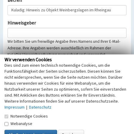
Betreff
Hinweisgeber
Wir bitten Sie um freiwillige Angabe Ihres Namens und Ihrer E-Mail-
Adresse. Ihre Angaben werden ausschließlich im Rahmen der
KuLaDig-Hinweisbearbeitung gespeichert und verwendet.
Wir verwenden Cookies
Selbstverständlich werden diese entsprechend der Vorschriften des
Dies sind zum einen technisch notwendige Cookies, um die
Telemediengesetzes, des Datenschutzgesetzes NRW und der seit
Funktionsfähigkeit der Seiten sicherzustellen. Diesen können Sie
dem 25.05.2018 gültigen Europäischen Datenschutzgrundverordnung
nicht widersprechen, wenn Sie die Seite nutzen möchten. Darüber
(EU-DSGVO) vertraulich behandelt, beachten Sie bitte unsere
hinaus verwenden wir Cookies für eine Webanalyse, um die
Hinweise zum
Datenschutz
.
Nutzbarkeit unserer Seiten zu optimieren, sofern Sie einverstanden
sind. Mit Anklicken des Buttons erklären Sie Ihr Einverständnis.
Nachricht
Weitere Informationen finden Sie auf unserer Datenschutzseite.
Impressum
|
Datenschutz
Notwendige Cookies
Webanalyse
Sicherheitsabfrage
Tragen Sie unten das Rechenergebnis aus der