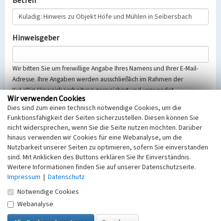
Betreff
Hinweisgeber
Wir bitten Sie um freiwillige Angabe Ihres Namens und Ihrer E-Mail-
Adresse. Ihre Angaben werden ausschließlich im Rahmen der
KuLaDig-Hinweisbearbeitung gespeichert und verwendet.
Wir verwenden Cookies
Selbstverständlich werden diese entsprechend der Vorschriften des
Dies sind zum einen technisch notwendige Cookies, um die
Telemediengesetzes, des Datenschutzgesetzes NRW und der seit
Funktionsfähigkeit der Seiten sicherzustellen. Diesen können Sie
dem 25.05.2018 gültigen Europäischen Datenschutzgrundverordnung
nicht widersprechen, wenn Sie die Seite nutzen möchten. Darüber
(EU-DSGVO) vertraulich behandelt, beachten Sie bitte unsere
hinaus verwenden wir Cookies für eine Webanalyse, um die
Hinweise zum
Datenschutz
.
Nutzbarkeit unserer Seiten zu optimieren, sofern Sie einverstanden
sind. Mit Anklicken des Buttons erklären Sie Ihr Einverständnis.
Nachricht
Weitere Informationen finden Sie auf unserer Datenschutzseite.
Impressum
|
Datenschutz
Notwendige Cookies
Webanalyse
Sicherheitsabfrage
Tragen Sie unten das Rechenergebnis aus der