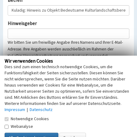
Betreff
Hinweisgeber
Wir bitten Sie um freiwillige Angabe Ihres Namens und Ihrer E-Mail-
Adresse. Ihre Angaben werden ausschließlich im Rahmen der
KuLaDig-Hinweisbearbeitung gespeichert und verwendet.
Wir verwenden Cookies
Selbstverständlich werden diese entsprechend der Vorschriften des
Dies sind zum einen technisch notwendige Cookies, um die
Telemediengesetzes, des Datenschutzgesetzes NRW und der seit
Funktionsfähigkeit der Seiten sicherzustellen. Diesen können Sie
dem 25.05.2018 gültigen Europäischen Datenschutzgrundverordnung
nicht widersprechen, wenn Sie die Seite nutzen möchten. Darüber
(EU-DSGVO) vertraulich behandelt, beachten Sie bitte unsere
hinaus verwenden wir Cookies für eine Webanalyse, um die
Hinweise zum
Datenschutz
.
Nutzbarkeit unserer Seiten zu optimieren, sofern Sie einverstanden
sind. Mit Anklicken des Buttons erklären Sie Ihr Einverständnis.
Nachricht
Weitere Informationen finden Sie auf unserer Datenschutzseite.
Impressum
|
Datenschutz
Notwendige Cookies
Webanalyse
Sicherheitsabfrage
Tragen Sie unten das Rechenergebnis aus der