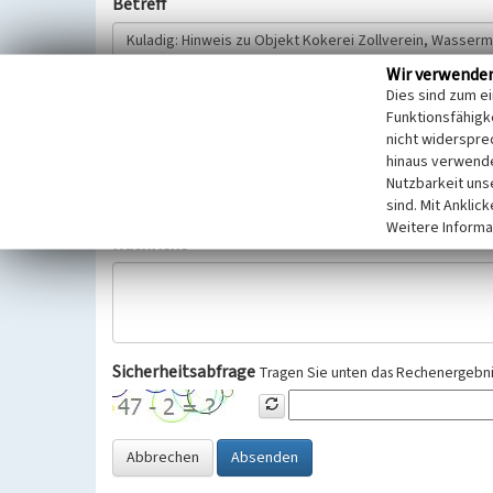
Betreff
Wir verwende
Hinweisgeber
Dies sind zum e
Funktionsfähigke
nicht widerspre
Wir bitten Sie um freiwillige Angabe Ihres Namens und Ihre
hinaus verwende
Selbstverständlich werden diese entsprechend der Vorschr
Nutzbarkeit uns
Datenschutzgrundverordnung (EU-DSGVO) vertraulich behand
sind. Mit Anklic
Weitere Informa
Nachricht
Sicherheitsabfrage
Tragen Sie unten das Rechenergebnis
Abbrechen
Absenden