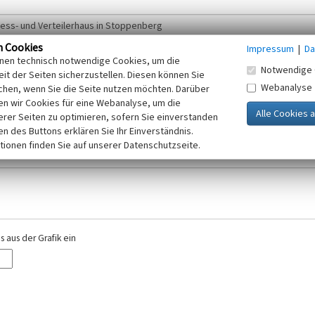
n Cookies
Impressum
|
Da
inen technisch notwendige Cookies, um die
Notwendige 
it der Seiten sicherzustellen. Diesen können Sie
Webanalyse
chen, wenn Sie die Seite nutzen möchten. Darüber
r E-Mail-Adresse. Ihre Angaben werden ausschließlich im Rahmen der KuLaDig-
n wir Cookies für eine Webanalyse, um die
iften des Telemediengesetzes, des Datenschutzgesetzes NRW und der seit dem
erer Seiten zu optimieren, sofern Sie einverstanden
elt, beachten Sie bitte unsere Hinweise zum
ken des Buttons erklären Sie Ihr Einverständnis.
Datenschutz
.
tionen finden Sie auf unserer Datenschutzseite.
 aus der Grafik ein