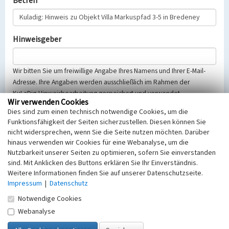
Betreff
Hinweisgeber
Wir bitten Sie um freiwillige Angabe Ihres Namens und Ihrer E-Mail-
Adresse. Ihre Angaben werden ausschließlich im Rahmen der
KuLaDig-Hinweisbearbeitung gespeichert und verwendet.
Wir verwenden Cookies
Selbstverständlich werden diese entsprechend der Vorschriften des
Dies sind zum einen technisch notwendige Cookies, um die
Telemediengesetzes, des Datenschutzgesetzes NRW und der seit
Funktionsfähigkeit der Seiten sicherzustellen. Diesen können Sie
dem 25.05.2018 gültigen Europäischen Datenschutzgrundverordnung
nicht widersprechen, wenn Sie die Seite nutzen möchten. Darüber
(EU-DSGVO) vertraulich behandelt, beachten Sie bitte unsere
hinaus verwenden wir Cookies für eine Webanalyse, um die
Hinweise zum
Datenschutz
.
Nutzbarkeit unserer Seiten zu optimieren, sofern Sie einverstanden
sind. Mit Anklicken des Buttons erklären Sie Ihr Einverständnis.
Nachricht
Weitere Informationen finden Sie auf unserer Datenschutzseite.
Impressum
|
Datenschutz
Notwendige Cookies
Webanalyse
Sicherheitsabfrage
Tragen Sie unten das Rechenergebnis aus der