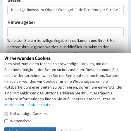
Betreff
Hinweisgeber
Wir bitten Sie um freiwillige Angabe Ihres Namens und Ihrer E-Mail-
Adresse. Ihre Angaben werden ausschließlich im Rahmen der
KuLaDig-Hinweisbearbeitung gespeichert und verwendet.
Wir verwenden Cookies
Selbstverständlich werden diese entsprechend der Vorschriften des
Dies sind zum einen technisch notwendige Cookies, um die
Telemediengesetzes, des Datenschutzgesetzes NRW und der seit
Funktionsfähigkeit der Seiten sicherzustellen. Diesen können Sie
dem 25.05.2018 gültigen Europäischen Datenschutzgrundverordnung
nicht widersprechen, wenn Sie die Seite nutzen möchten. Darüber
(EU-DSGVO) vertraulich behandelt, beachten Sie bitte unsere
hinaus verwenden wir Cookies für eine Webanalyse, um die
Hinweise zum
Datenschutz
.
Nutzbarkeit unserer Seiten zu optimieren, sofern Sie einverstanden
sind. Mit Anklicken des Buttons erklären Sie Ihr Einverständnis.
Nachricht
Weitere Informationen finden Sie auf unserer Datenschutzseite.
Impressum
|
Datenschutz
Notwendige Cookies
Webanalyse
Sicherheitsabfrage
Tragen Sie unten das Rechenergebnis aus der