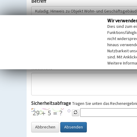
Betreff
Wir verwende
Hinweisgeber
Dies sind zum e
Funktionsfähigke
nicht widerspre
Wir bitten Sie um freiwillige Angabe Ihres Namens und Ihre
hinaus verwende
Selbstverständlich werden diese entsprechend der Vorschr
Nutzbarkeit uns
Datenschutzgrundverordnung (EU-DSGVO) vertraulich behand
sind. Mit Anklic
Weitere Informa
Nachricht
Sicherheitsabfrage
Tragen Sie unten das Rechenergebnis
Abbrechen
Absenden