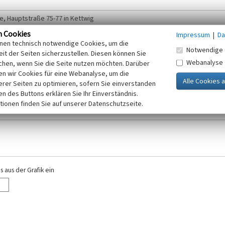
n Cookies
Impressum
|
Da
inen technisch notwendige Cookies, um die
Notwendige 
it der Seiten sicherzustellen. Diesen können Sie
Webanalyse
chen, wenn Sie die Seite nutzen möchten. Darüber
r E-Mail-Adresse. Ihre Angaben werden ausschließlich im Rahmen der KuLaDig-
n wir Cookies für eine Webanalyse, um die
iften des Telemediengesetzes, des Datenschutzgesetzes NRW und der seit dem
erer Seiten zu optimieren, sofern Sie einverstanden
elt, beachten Sie bitte unsere Hinweise zum
ken des Buttons erklären Sie Ihr Einverständnis.
Datenschutz
.
tionen finden Sie auf unserer Datenschutzseite.
 aus der Grafik ein