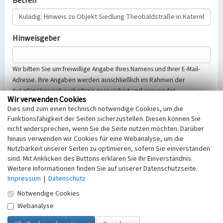
Betreff
Hinweisgeber
Wir bitten Sie um freiwillige Angabe Ihres Namens und Ihrer E-Mail-
Adresse. Ihre Angaben werden ausschließlich im Rahmen der
KuLaDig-Hinweisbearbeitung gespeichert und verwendet.
Wir verwenden Cookies
Selbstverständlich werden diese entsprechend der Vorschriften des
Dies sind zum einen technisch notwendige Cookies, um die
Telemediengesetzes, des Datenschutzgesetzes NRW und der seit
Funktionsfähigkeit der Seiten sicherzustellen. Diesen können Sie
dem 25.05.2018 gültigen Europäischen Datenschutzgrundverordnung
nicht widersprechen, wenn Sie die Seite nutzen möchten. Darüber
(EU-DSGVO) vertraulich behandelt, beachten Sie bitte unsere
hinaus verwenden wir Cookies für eine Webanalyse, um die
Hinweise zum
Datenschutz
.
Nutzbarkeit unserer Seiten zu optimieren, sofern Sie einverstanden
sind. Mit Anklicken des Buttons erklären Sie Ihr Einverständnis.
Nachricht
Weitere Informationen finden Sie auf unserer Datenschutzseite.
Impressum
|
Datenschutz
Notwendige Cookies
Webanalyse
Sicherheitsabfrage
Tragen Sie unten das Rechenergebnis aus der