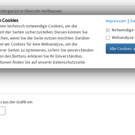
n Cookies
Impressum
|
Da
inen technisch notwendige Cookies, um die
Notwendige 
it der Seiten sicherzustellen. Diesen können Sie
Webanalyse
chen, wenn Sie die Seite nutzen möchten. Darüber
r E-Mail-Adresse. Ihre Angaben werden ausschließlich im Rahmen der KuLaDig-
n wir Cookies für eine Webanalyse, um die
iften des Telemediengesetzes, des Datenschutzgesetzes NRW und der seit dem
erer Seiten zu optimieren, sofern Sie einverstanden
elt, beachten Sie bitte unsere Hinweise zum
ken des Buttons erklären Sie Ihr Einverständnis.
Datenschutz
.
tionen finden Sie auf unserer Datenschutzseite.
 aus der Grafik ein