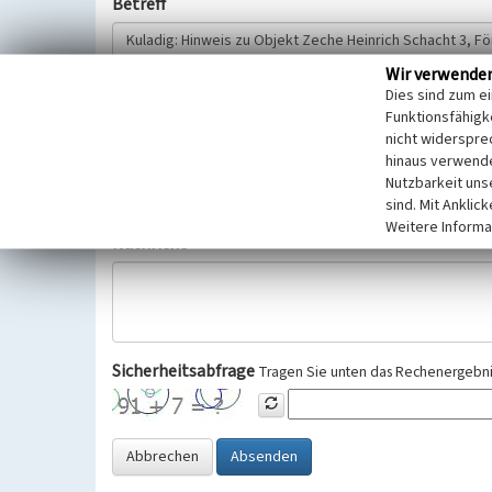
Betreff
Wir verwende
Hinweisgeber
Dies sind zum e
Funktionsfähigke
nicht widerspre
Wir bitten Sie um freiwillige Angabe Ihres Namens und Ihre
hinaus verwende
Selbstverständlich werden diese entsprechend der Vorschr
Nutzbarkeit uns
Datenschutzgrundverordnung (EU-DSGVO) vertraulich behand
sind. Mit Anklic
Weitere Informa
Nachricht
Sicherheitsabfrage
Tragen Sie unten das Rechenergebnis
Abbrechen
Absenden