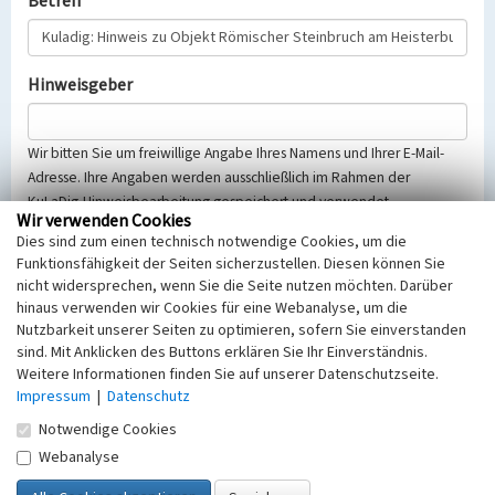
Betreff
Hinweisgeber
Wir bitten Sie um freiwillige Angabe Ihres Namens und Ihrer E-Mail-
Adresse. Ihre Angaben werden ausschließlich im Rahmen der
KuLaDig-Hinweisbearbeitung gespeichert und verwendet.
Wir verwenden Cookies
Selbstverständlich werden diese entsprechend der Vorschriften des
Dies sind zum einen technisch notwendige Cookies, um die
Telemediengesetzes, des Datenschutzgesetzes NRW und der seit
Funktionsfähigkeit der Seiten sicherzustellen. Diesen können Sie
dem 25.05.2018 gültigen Europäischen Datenschutzgrundverordnung
nicht widersprechen, wenn Sie die Seite nutzen möchten. Darüber
(EU-DSGVO) vertraulich behandelt, beachten Sie bitte unsere
hinaus verwenden wir Cookies für eine Webanalyse, um die
Hinweise zum
Datenschutz
.
Nutzbarkeit unserer Seiten zu optimieren, sofern Sie einverstanden
sind. Mit Anklicken des Buttons erklären Sie Ihr Einverständnis.
Nachricht
Weitere Informationen finden Sie auf unserer Datenschutzseite.
Impressum
|
Datenschutz
Notwendige Cookies
Webanalyse
Sicherheitsabfrage
Tragen Sie unten das Rechenergebnis aus der