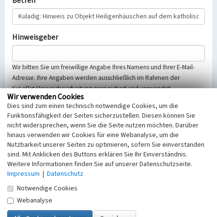
Betreff
Hinweisgeber
Wir bitten Sie um freiwillige Angabe Ihres Namens und Ihrer E-Mail-
Adresse. Ihre Angaben werden ausschließlich im Rahmen der
KuLaDig-Hinweisbearbeitung gespeichert und verwendet.
Wir verwenden Cookies
Selbstverständlich werden diese entsprechend der Vorschriften des
Dies sind zum einen technisch notwendige Cookies, um die
Telemediengesetzes, des Datenschutzgesetzes NRW und der seit
Funktionsfähigkeit der Seiten sicherzustellen. Diesen können Sie
dem 25.05.2018 gültigen Europäischen Datenschutzgrundverordnung
nicht widersprechen, wenn Sie die Seite nutzen möchten. Darüber
(EU-DSGVO) vertraulich behandelt, beachten Sie bitte unsere
hinaus verwenden wir Cookies für eine Webanalyse, um die
Hinweise zum
Datenschutz
.
Nutzbarkeit unserer Seiten zu optimieren, sofern Sie einverstanden
sind. Mit Anklicken des Buttons erklären Sie Ihr Einverständnis.
Nachricht
Weitere Informationen finden Sie auf unserer Datenschutzseite.
Impressum
|
Datenschutz
Notwendige Cookies
Webanalyse
Sicherheitsabfrage
Tragen Sie unten das Rechenergebnis aus der