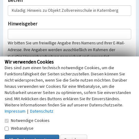
Betreff
Hinweisgeber
Wir bitten Sie um freiwillige Angabe Ihres Namens und Ihrer E-Mail-
Adresse. Ihre Angaben werden ausschließlich im Rahmen der
KuLaDig-Hinweisbearbeitung gespeichert und verwendet.
Wir verwenden Cookies
Selbstverständlich werden diese entsprechend der Vorschriften des
Dies sind zum einen technisch notwendige Cookies, um die
Telemediengesetzes, des Datenschutzgesetzes NRW und der seit
Funktionsfähigkeit der Seiten sicherzustellen. Diesen können Sie
dem 25.05.2018 gültigen Europäischen Datenschutzgrundverordnung
nicht widersprechen, wenn Sie die Seite nutzen möchten. Darüber
(EU-DSGVO) vertraulich behandelt, beachten Sie bitte unsere
hinaus verwenden wir Cookies für eine Webanalyse, um die
Hinweise zum
Datenschutz
.
Nutzbarkeit unserer Seiten zu optimieren, sofern Sie einverstanden
sind. Mit Anklicken des Buttons erklären Sie Ihr Einverständnis.
Nachricht
Weitere Informationen finden Sie auf unserer Datenschutzseite.
Impressum
|
Datenschutz
Notwendige Cookies
Webanalyse
Sicherheitsabfrage
Tragen Sie unten das Rechenergebnis aus der