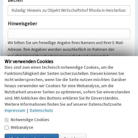
Betreff
Hinweisgeber
Wir bitten Sie um freiwillige Angabe Ihres Namens und Ihrer E-Mail-
Adresse. Ihre Angaben werden ausschließlich im Rahmen der
KuLaDig-Hinweisbearbeitung gespeichert und verwendet.
Wir verwenden Cookies
Selbstverständlich werden diese entsprechend der Vorschriften des
Dies sind zum einen technisch notwendige Cookies, um die
Telemediengesetzes, des Datenschutzgesetzes NRW und der seit
Funktionsfähigkeit der Seiten sicherzustellen. Diesen können Sie
dem 25.05.2018 gültigen Europäischen Datenschutzgrundverordnung
nicht widersprechen, wenn Sie die Seite nutzen möchten. Darüber
(EU-DSGVO) vertraulich behandelt, beachten Sie bitte unsere
hinaus verwenden wir Cookies für eine Webanalyse, um die
Hinweise zum
Datenschutz
.
Nutzbarkeit unserer Seiten zu optimieren, sofern Sie einverstanden
sind. Mit Anklicken des Buttons erklären Sie Ihr Einverständnis.
Nachricht
Weitere Informationen finden Sie auf unserer Datenschutzseite.
Impressum
|
Datenschutz
Notwendige Cookies
Webanalyse
Sicherheitsabfrage
Tragen Sie unten das Rechenergebnis aus der